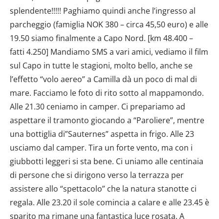
dalla Dichiarazione sui cookie.
Utilizziamo i cookie per personalizzare contenuti ed
annunci, per fornire funzionalità dei social media e per
analizzare il nostro traffico. Condividiamo inoltre
informazioni sul modo in cui utilizzi il nostro sito con i
nostri partner che si occupano di analisi dei dati web,
pubblicità e social media, i quali potrebbero combinarle
con altre informazioni che hai fornito loro o che hanno
raccolto dal tuo utilizzo dei loro servizi.