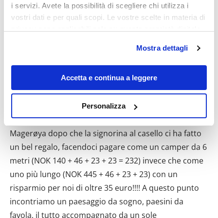
i servizi. Avete la possibilità di scegliere chi utilizza i
vostri dati e per quali scopi. Le vostre scelte in materia di
privacy sono applicabili solo su questa proprietà digitale
in cui avete effettuato le vostre scelte. È possibile
Mostra dettagli
modificare o revocare il proprio consenso in qualsiasi
momento dalla Dichiarazione sui cookie o facendo clic
sull'icona di attivazione della privacy.
Accetta e continua a leggere
Con il tuo consenso, vorremmo anche:
Personalizza
raccogliere informazioni sulla tua posizione
geografica, con un'approssimazione di qualche
metro,
Identificare il tuo dispositivo, scansionandolo
attivamente alla ricerca di caratteristiche specifiche
(impronte digitali).
Approfondisci come vengono elaborati i tuoi dati personali
e imposta le tue preferenze nella
sezione dettagli
. Puoi
modificare o ritirare il tuo consenso in qualsiasi momento