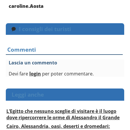
caroline.Aosta
I consigli dei turisti
Commenti
Lascia un commento
Devi fare
login
per poter commentare.
Leggi anche
L’Egitto che nessuno sceglie di visitare è il luogo
dove ripercorrere le orme di Alessandro il Grande
Cairo, Alessandria, oasi, deserti e dromedari: