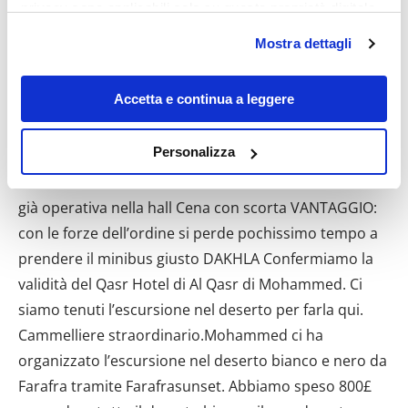
privacy sono applicabili solo su questa proprietà digitale
in cui avete effettuato le vostre scelte. È possibile
Mostra dettagli
modificare o revocare il proprio consenso in qualsiasi
momento dalla Dichiarazione sui cookie o facendo clic
sull'icona di attivazione della privacy.
Accetta e continua a leggere
Con il tuo consenso, vorremmo anche:
Personalizza
raccogliere informazioni sulla tua posizione
geografica, con un'approssimazione di qualche
metro,
Identificare il tuo dispositivo, scansionandolo
attivamente alla ricerca di caratteristiche specifiche
(impronte digitali).
Approfondisci come vengono elaborati i tuoi dati personali
e imposta le tue preferenze nella
sezione dettagli
. Puoi
modificare o ritirare il tuo consenso in qualsiasi momento
dalla Dichiarazione sui cookie.