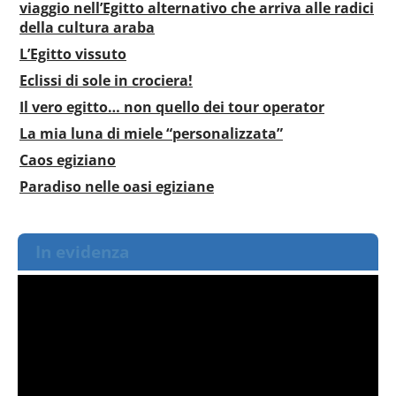
viaggio nell’Egitto alternativo che arriva alle radici
della cultura araba
L’Egitto vissuto
Eclissi di sole in crociera!
Il vero egitto… non quello dei tour operator
La mia luna di miele “personalizzata”
Caos egiziano
Paradiso nelle oasi egiziane
In evidenza