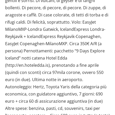
gentili e sorrisi. Di vulcani, di geyser e di fanghi
bollenti. Di pecore, di pecore, di pecore. Di zuppe, di
aragoste e caffè. Di case colorate, di tetti di torba e di
rifugi caldi. Di felicità, soprattutto. Volo: EasyJet
MilanoMXP-Londra Gatwick, IcelandExpress Londra-
Reykjavik + IcelandExpress Reykjavik-Copenaghen,
EasyJet Copenaghen-MilanoMXP. Circa 350€ A/R (a
persona) Pernottamenti: pacchetto “9 Days Explore
Iceland” notti catena Hotel Edda
(http://en.hoteledda.is), prenotando a fine aprile
(quindi con sconti) circa 97mila corone, ovvero 550
euro (in due). Ultima notte in aeroporto.
Autonoleggio: Hertz, Toyota Yaris della categoria più
economica, con guidatore aggiuntivo, 7 giorni: 690
euro + circa 60 di assicurazione aggiuntiva (in due)
Altre spese: benzina, pasti, cd, souvenirs, taxi per