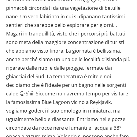
pinnacoli circondati da una vegetazione di betulle
nane. Un vero labirinto in cui si dipanano tantissimi
sentieri che sarebbe bello esplorare per giorni…
Magari in tranquillità, visto che i percorsi più battuti
sono meta della maggiore concentrazione di turisti
che abbiamo visto finora. La giornata è bellissima,
anche perché siamo un una delle località d’Islanda più
riparate dalle nubi e dalle pioggie, fermate dai
ghiacciai del Sud. La temperatura è mite e noi
decidiamo che è l’ideale per un bagno nelle sorgenti
calde 🙂 Sìììì! Siccome non avremo tempo per visitare
la famosissima Blue Lagoon vicino a Reykjavik,
vogliamo goderci il suo omologo in miniatura, ma
ugualmente bello e rilassante. Entriamo nelle pozze
circondate da rocce nere e fumanti e l’acqua a 38°,
opaca e azzurrissima. Volendo si possono anche fare