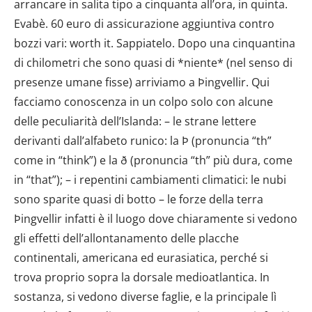
arrancare in salita tipo a cinquanta all’ora, in quinta.
Evabè. 60 euro di assicurazione aggiuntiva contro
bozzi vari: worth it. Sappiatelo. Dopo una cinquantina
di chilometri che sono quasi di *niente* (nel senso di
presenze umane fisse) arriviamo a Þingvellir. Qui
facciamo conoscenza in un colpo solo con alcune
delle peculiarità dell’Islanda: – le strane lettere
derivanti dall’alfabeto runico: la Þ (pronuncia “th”
come in “think”) e la ð (pronuncia “th” più dura, come
in “that”); – i repentini cambiamenti climatici: le nubi
sono sparite quasi di botto – le forze della terra
Þingvellir infatti è il luogo dove chiaramente si vedono
gli effetti dell’allontanamento delle placche
continentali, americana ed eurasiatica, perché si
trova proprio sopra la dorsale medioatlantica. In
sostanza, si vedono diverse faglie, e la principale lì