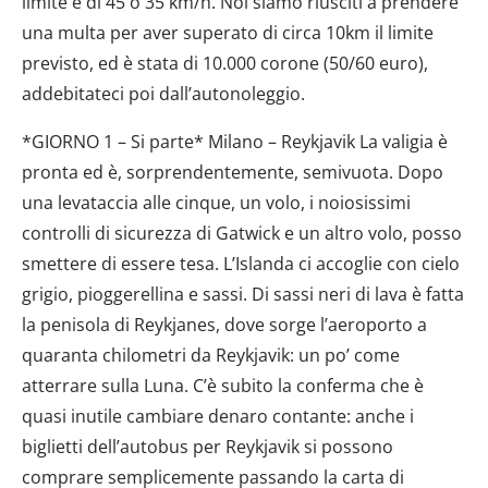
limite è di 45 o 35 km/h. Noi siamo riusciti a prendere
una multa per aver superato di circa 10km il limite
previsto, ed è stata di 10.000 corone (50/60 euro),
addebitateci poi dall’autonoleggio.
*GIORNO 1 – Si parte* Milano – Reykjavik La valigia è
pronta ed è, sorprendentemente, semivuota. Dopo
una levataccia alle cinque, un volo, i noiosissimi
controlli di sicurezza di Gatwick e un altro volo, posso
smettere di essere tesa. L’Islanda ci accoglie con cielo
grigio, pioggerellina e sassi. Di sassi neri di lava è fatta
la penisola di Reykjanes, dove sorge l’aeroporto a
quaranta chilometri da Reykjavik: un po’ come
atterrare sulla Luna. C’è subito la conferma che è
quasi inutile cambiare denaro contante: anche i
biglietti dell’autobus per Reykjavik si possono
comprare semplicemente passando la carta di