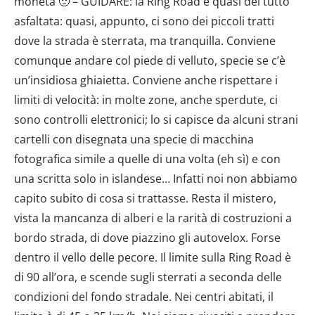
moneta 🙂 – GUIDARE: la Ring Road è quasi del tutto
asfaltata: quasi, appunto, ci sono dei piccoli tratti
dove la strada è sterrata, ma tranquilla. Conviene
comunque andare col piede di velluto, specie se c’è
un’insidiosa ghiaietta. Conviene anche rispettare i
limiti di velocità: in molte zone, anche sperdute, ci
sono controlli elettronici; lo si capisce da alcuni strani
cartelli con disegnata una specie di macchina
fotografica simile a quelle di una volta (eh sì) e con
una scritta solo in islandese… Infatti noi non abbiamo
capito subito di cosa si trattasse. Resta il mistero,
vista la mancanza di alberi e la rarità di costruzioni a
bordo strada, di dove piazzino gli autovelox. Forse
dentro il vello delle pecore. Il limite sulla Ring Road è
di 90 all’ora, e scende sugli sterrati a seconda delle
condizioni del fondo stradale. Nei centri abitati, il