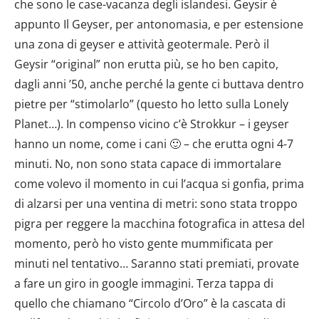
che sono le case-vacanza degli islandesi. Geysir è
appunto Il Geyser, per antonomasia, e per estensione
una zona di geyser e attività geotermale. Però il
Geysir “original” non erutta più, se ho ben capito,
dagli anni ’50, anche perché la gente ci buttava dentro
pietre per “stimolarlo” (questo ho letto sulla Lonely
Planet…). In compenso vicino c’è Strokkur – i geyser
hanno un nome, come i cani 🙂 – che erutta ogni 4-7
minuti. No, non sono stata capace di immortalare
come volevo il momento in cui l’acqua si gonfia, prima
di alzarsi per una ventina di metri: sono stata troppo
pigra per reggere la macchina fotografica in attesa del
momento, però ho visto gente mummificata per
minuti nel tentativo… Saranno stati premiati, provate
a fare un giro in google immagini. Terza tappa di
quello che chiamano “Circolo d’Oro” è la cascata di