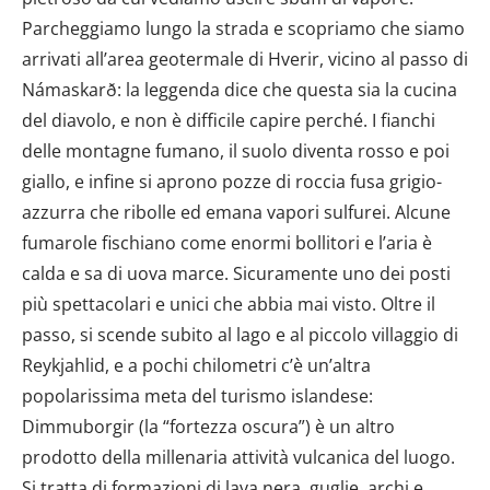
Parcheggiamo lungo la strada e scopriamo che siamo
arrivati all’area geotermale di Hverir, vicino al passo di
Námaskarð: la leggenda dice che questa sia la cucina
del diavolo, e non è difficile capire perché. I fianchi
delle montagne fumano, il suolo diventa rosso e poi
giallo, e infine si aprono pozze di roccia fusa grigio-
azzurra che ribolle ed emana vapori sulfurei. Alcune
fumarole fischiano come enormi bollitori e l’aria è
calda e sa di uova marce. Sicuramente uno dei posti
più spettacolari e unici che abbia mai visto. Oltre il
passo, si scende subito al lago e al piccolo villaggio di
Reykjahlid, e a pochi chilometri c’è un’altra
popolarissima meta del turismo islandese:
Dimmuborgir (la “fortezza oscura”) è un altro
prodotto della millenaria attività vulcanica del luogo.
Si tratta di formazioni di lava nera, guglie, archi e