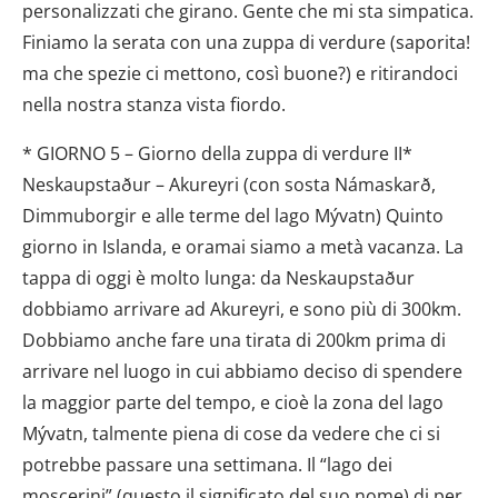
personalizzati che girano. Gente che mi sta simpatica.
Finiamo la serata con una zuppa di verdure (saporita!
ma che spezie ci mettono, così buone?) e ritirandoci
nella nostra stanza vista fiordo.
* GIORNO 5 – Giorno della zuppa di verdure II*
Neskaupstaður – Akureyri (con sosta Námaskarð,
Dimmuborgir e alle terme del lago Mývatn) Quinto
giorno in Islanda, e oramai siamo a metà vacanza. La
tappa di oggi è molto lunga: da Neskaupstaður
dobbiamo arrivare ad Akureyri, e sono più di 300km.
Dobbiamo anche fare una tirata di 200km prima di
arrivare nel luogo in cui abbiamo deciso di spendere
la maggior parte del tempo, e cioè la zona del lago
Mývatn, talmente piena di cose da vedere che ci si
potrebbe passare una settimana. Il “lago dei
moscerini” (questo il significato del suo nome) di per