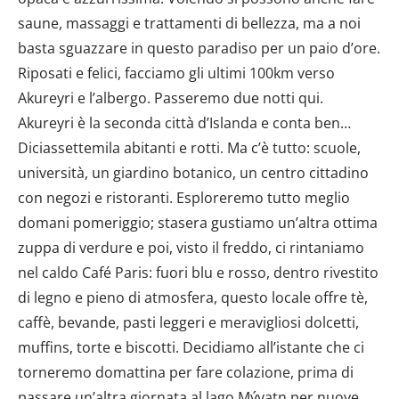
saune, massaggi e trattamenti di bellezza, ma a noi
basta sguazzare in questo paradiso per un paio d’ore.
Riposati e felici, facciamo gli ultimi 100km verso
Akureyri e l’albergo. Passeremo due notti qui.
Akureyri è la seconda città d’Islanda e conta ben…
Diciassettemila abitanti e rotti. Ma c’è tutto: scuole,
università, un giardino botanico, un centro cittadino
con negozi e ristoranti. Esploreremo tutto meglio
domani pomeriggio; stasera gustiamo un’altra ottima
zuppa di verdure e poi, visto il freddo, ci rintaniamo
nel caldo Café Paris: fuori blu e rosso, dentro rivestito
di legno e pieno di atmosfera, questo locale offre tè,
caffè, bevande, pasti leggeri e meravigliosi dolcetti,
muffins, torte e biscotti. Decidiamo all’istante che ci
torneremo domattina per fare colazione, prima di
passare un’altra giornata al lago Mývatn per nuove