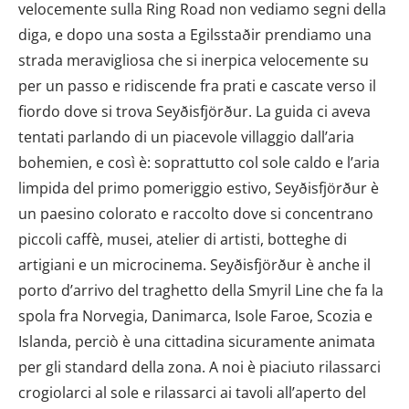
velocemente sulla Ring Road non vediamo segni della
diga, e dopo una sosta a Egilsstaðir prendiamo una
strada meravigliosa che si inerpica velocemente su
per un passo e ridiscende fra prati e cascate verso il
fiordo dove si trova Seyðisfjörður. La guida ci aveva
tentati parlando di un piacevole villaggio dall’aria
bohemien, e così è: soprattutto col sole caldo e l’aria
limpida del primo pomeriggio estivo, Seyðisfjörður è
un paesino colorato e raccolto dove si concentrano
piccoli caffè, musei, atelier di artisti, botteghe di
artigiani e un microcinema. Seyðisfjörður è anche il
porto d’arrivo del traghetto della Smyril Line che fa la
spola fra Norvegia, Danimarca, Isole Faroe, Scozia e
Islanda, perciò è una cittadina sicuramente animata
per gli standard della zona. A noi è piaciuto rilassarci
crogiolarci al sole e rilassarci ai tavoli all’aperto del