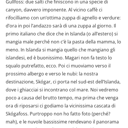
Gullfoss: due salti che finiscono in una specie di
canyon, davvero imponente. Al vicino caffè ci
rifocilliamo con un’ottima zuppa di agnello e verdure:
d’ora in poi l’andazzo sarà di una zuppa al giorno. Il
primo italiano che dice che in Islanda (o all’estero) si
mangia male perché non c’è la pasta della mamma, lo
meno. In Islanda si mangia quello che mangiano gli
islandesi, ed è buonissimo. Magari non fa testo lo
squalo putrefatto, ecco. Poi ci muoviamo verso il
prossimo albergo e verso le nubi: la nostra
destinazione, Skógar, ci porta nel sud-est dell’Islanda,
dove i ghiacciai si incontrano col mare. Noi vedremo
poco a causa del brutto tempo, ma prima che venga
ora di riposarsi ci godiamo la vicinissima cascata di
Skógafoss. Purtroppo non ho fatto foto (perché?
mah), e le nuvole bassissime rendevano il panorama