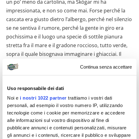
un po’ meno da cartolina, ma Skógar mi ha
impressionata, e non so come mai. Forse perché la
cascata era giusto dietro l’albergo, perché nel silenzio
se ne sentiva il rumore, perché la gente in giro era
pochissima e il luogo una specie di sottile pianura
stretta fra il mare e il gradone roccioso, tutto verde,
sopra il quale bisognava immaginare i ghiacciai. Il
secondo giorno di vacanza è bastato a staccarci
Continua senza accettare
definitivamente da casa e a immergerci nell’Islanda
che sognavamo.
Uso responsabile dei dati
* GIORNO 3 – Giorno della zuppa d’aragosta* Skógar
Noi e
i nostri 1022 partner
trattiamo i vostri dati
– Höfn (con tappe al parco di Skaftafell e alla
personali, ad esempio il vostro numero IP, utilizzando
Jökulsárlón) Eravamo andati a letto dentro una
tecnologie come i cookie per memorizzare e accedere
nuvola, e ci siamo svegliati allo stesso modo: immersi
alle informazioni sul vostro dispositivo al fine di
nel grigio. Sarà l’unico giorno della vacanza dal tempo
pubblicare annunci e contenuti personalizzati, misurare
gli annunci e i contenuti, ricercare il pubblico e sviluppare
veramente inclemente. La mattinata trascorre