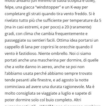
molto andanti (un minimo di suola scolpita è utile),
felpe, una giacca “windstopper” e un K-way per
completare gli strati quando tira vento freddo. Si è
rivelato tutto più che sufficiente per temperature da 5
(ma in casi estremi, e per poco) a 20 (raramente)
gradi, con clima che cambia frequentemente e
passeggiate su sentieri facili. Ottima idea portarsi un
cappello di lana per coprirsi le orecchie quando il
vento è fastidioso. Niente ombrello. Noi ci siamo
portati anche una mascherina per dormire, di quelle
che a volte danno in aereo, anche se poi non
l’abbiamo usata perché abbiamo sempre trovato
tende pesanti alle finestre, e ad agosto la notte
cominciava ad avere una durata ragionevole. Ma è
molto consigliata se viaggiate a luglio e sapete di
poter dormire solo col buio completo. Altri