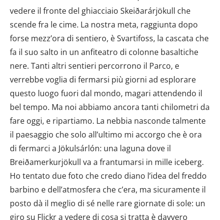
dalla Dichiarazione sui cookie.
vedere il fronte del ghiacciaio Skeiðarárjökull che
scende fra le cime. La nostra meta, raggiunta dopo
Utilizziamo i cookie per personalizzare contenuti ed
annunci, per fornire funzionalità dei social media e per
forse mezz’ora di sentiero, è Svartifoss, la cascata che
analizzare il nostro traffico. Condividiamo inoltre
fa il suo salto in un anfiteatro di colonne basaltiche
informazioni sul modo in cui utilizzi il nostro sito con i
nere. Tanti altri sentieri percorrono il Parco, e
nostri partner che si occupano di analisi dei dati web,
verrebbe voglia di fermarsi più giorni ad esplorare
pubblicità e social media, i quali potrebbero combinarle
questo luogo fuori dal mondo, magari attendendo il
con altre informazioni che hai fornito loro o che hanno
bel tempo. Ma noi abbiamo ancora tanti chilometri da
raccolto dal tuo utilizzo dei loro servizi.
fare oggi, e ripartiamo. La nebbia nasconde talmente
il paesaggio che solo all’ultimo mi accorgo che è ora
di fermarci a Jökulsárlón: una laguna dove il
Breiðamerkurjökull va a frantumarsi in mille iceberg.
Ho tentato due foto che credo diano l’idea del freddo
barbino e dell’atmosfera che c’era, ma sicuramente il
posto dà il meglio di sé nelle rare giornate di sole: un
giro su Flickr a vedere di cosa si tratta è davvero