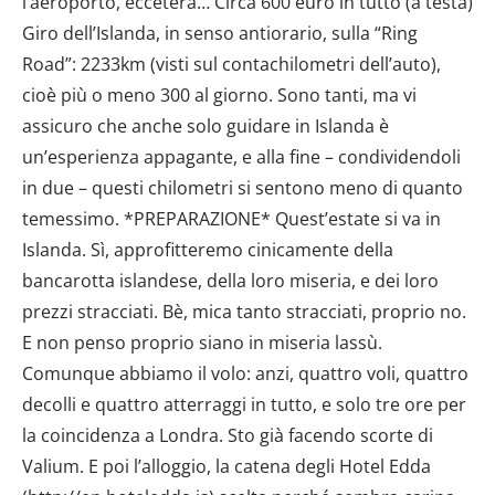
l’aeroporto, eccetera… Circa 600 euro in tutto (a testa)
Giro dell’Islanda, in senso antiorario, sulla “Ring
Road”: 2233km (visti sul contachilometri dell’auto),
cioè più o meno 300 al giorno. Sono tanti, ma vi
assicuro che anche solo guidare in Islanda è
un’esperienza appagante, e alla fine – condividendoli
in due – questi chilometri si sentono meno di quanto
temessimo. *PREPARAZIONE* Quest’estate si va in
Islanda. Sì, approfitteremo cinicamente della
bancarotta islandese, della loro miseria, e dei loro
prezzi stracciati. Bè, mica tanto stracciati, proprio no.
E non penso proprio siano in miseria lassù.
Comunque abbiamo il volo: anzi, quattro voli, quattro
decolli e quattro atterraggi in tutto, e solo tre ore per
la coincidenza a Londra. Sto già facendo scorte di
Valium. E poi l’alloggio, la catena degli Hotel Edda