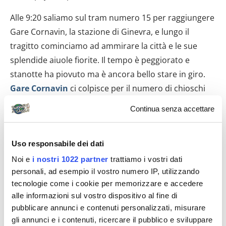
Alle 9:20 saliamo sul tram numero 15 per raggiungere
Gare Cornavin, la stazione di Ginevra, e lungo il
tragitto cominciamo ad ammirare la città e le sue
splendide aiuole fiorite. Il tempo è peggiorato e
stanotte ha piovuto ma è ancora bello stare in giro.
Gare Cornavin
ci colpisce per il numero di chioschi
“mangerecci”. Noi, per ragioni di tempo, siamo
Continua senza accettare
costretti a tirare dritti fino alla biglietteria. Chiediamo
informazioni ad un simpatico ragazzo che ci indica
Uso responsabile dei dati
una biglietteria automatica dove, grazie alla carta di
credito, acquistiamo due biglietti per
Nyon
(8,80 CHF
Noi e
i nostri 1022 partner
trattiamo i vostri dati
personali, ad esempio il vostro numero IP, utilizzando
l’uno).
tecnologie come i cookie per memorizzare e accedere
Il treno, neanche a dirlo, è puntuale ma la sporcizia e
alle informazioni sul vostro dispositivo al fine di
pubblicare annunci e contenuti personalizzati, misurare
la puzza sono quelli tipici dei nostri treni italiani e
gli annunci e i contenuti, ricercare il pubblico e sviluppare
rimaniamo piuttosto delusi. Resti di cibo, sedili