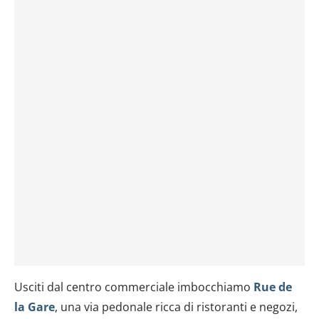
dalla Dichiarazione sui cookie.
Utilizziamo i cookie per personalizzare contenuti ed
annunci, per fornire funzionalità dei social media e per
analizzare il nostro traffico. Condividiamo inoltre
informazioni sul modo in cui utilizzi il nostro sito con i
nostri partner che si occupano di analisi dei dati web,
pubblicità e social media, i quali potrebbero combinarle
con altre informazioni che hai fornito loro o che hanno
raccolto dal tuo utilizzo dei loro servizi.
Usciti dal centro commerciale imbocchiamo
Rue de
la Gare
, una via pedonale ricca di ristoranti e negozi,