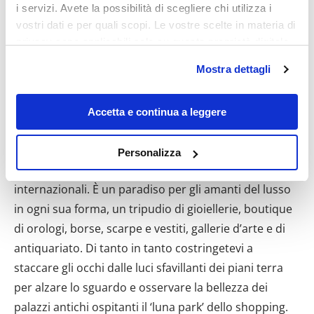
i servizi. Avete la possibilità di scegliere chi utilizza i
vostri dati e per quali scopi. Le vostre scelte in materia di
Usciamo alla luce del giorno per aggirare il Duomo e
privacy sono applicabili solo su questa proprietà digitale
ammirarlo nella sua fantastica interezza, poi ci
in cui avete effettuato le vostre scelte. È possibile
Mostra dettagli
tuffiamo nell’
U d’Oro
, il distretto commerciale
modificare o revocare il proprio consenso in qualsiasi
limitrofo a Stephansplatz delimitato dalle vie
momento dalla Dichiarazione sui cookie o facendo clic
Kohlmarket, Graben e Karntner Strasse. Queste,
sull'icona di attivazione della privacy.
Accetta e continua a leggere
fondendosi con un intreccio di vicoli minori, creano
Con il tuo consenso, vorremmo anche:
l’ampia area pedonale lastricata dove le vetrine dei
Personalizza
raccogliere informazioni sulla tua posizione
negozi storici affiancano quelle dei costosi marchi
geografica, con un'approssimazione di qualche
internazionali. È un paradiso per gli amanti del lusso
metro,
in ogni sua forma, un tripudio di gioiellerie, boutique
Identificare il tuo dispositivo, scansionandolo
di orologi, borse, scarpe e vestiti, gallerie d’arte e di
attivamente alla ricerca di caratteristiche specifiche
(impronte digitali).
antiquariato. Di tanto in tanto costringetevi a
Approfondisci come vengono elaborati i tuoi dati personali
staccare gli occhi dalle luci sfavillanti dei piani terra
e imposta le tue preferenze nella
sezione dettagli
. Puoi
per alzare lo sguardo e osservare la bellezza dei
modificare o ritirare il tuo consenso in qualsiasi momento
palazzi antichi ospitanti il ‘luna park’ dello shopping.