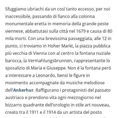
dalla Dichiarazione sui cookie.
Sfuggiamo ubriachi da un così tanto eccesso, per noi
Utilizziamo i cookie per personalizzare contenuti ed
inaccessibile, passando di fianco alla colonna
annunci, per fornire funzionalità dei social media e per
monumentale eretta in memoria della grande peste
analizzare il nostro traffico. Condividiamo inoltre
viennese, abbattutasi sulla città nel 1679 e causa di 80
informazioni sul modo in cui utilizzi il nostro sito con i
mila morti. Con una brevissima passeggiata, alle 12 in
nostri partner che si occupano di analisi dei dati web,
pubblicità e social media, i quali potrebbero combinarle
punto, ci troviamo in Hoher Markt, la piazza pubblica
con altre informazioni che hai fornito loro o che hanno
più vecchia di Vienna con al centro la fontana nuziale
raccolto dal tuo utilizzo dei loro servizi.
barocca, la Vermahlungsbrunnen, rappresentante lo
sposalizio di Maria e Giuseppe. Non è la fontana però
a interessare a Leonardo, bensì le figure in
movimento accompagnate da musiche melodiose
dell’
Ankerhur
. Raffigurano i protagonisti del passato
austriaco e prendono vita ogni mezzogiorno nel
bizzarro quadrante dell’orologio in stile art nouveau,
creato tra il 1911 e il 1914 da un artista del posto