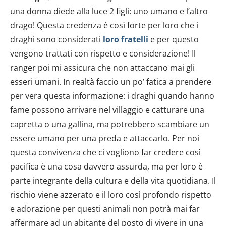
dalla Dichiarazione sui cookie.
una donna diede alla luce 2 figli: uno umano e l’altro
drago! Questa credenza è così forte per loro che i
Utilizziamo i cookie per personalizzare contenuti ed
annunci, per fornire funzionalità dei social media e per
draghi sono considerati
loro fratelli
e per questo
analizzare il nostro traffico. Condividiamo inoltre
vengono trattati con rispetto e considerazione! Il
informazioni sul modo in cui utilizzi il nostro sito con i
ranger poi mi assicura che non attaccano mai gli
nostri partner che si occupano di analisi dei dati web,
esseri umani. In realtà faccio un po’ fatica a prendere
pubblicità e social media, i quali potrebbero combinarle
per vera questa informazione: i draghi quando hanno
con altre informazioni che hai fornito loro o che hanno
fame possono arrivare nel villaggio e catturare una
raccolto dal tuo utilizzo dei loro servizi.
capretta o una gallina, ma potrebbero scambiare un
essere umano per una preda e attaccarlo. Per noi
questa convivenza che ci vogliono far credere così
pacifica è una cosa davvero assurda, ma per loro è
parte integrante della cultura e della vita quotidiana. Il
rischio viene azzerato e il loro così profondo rispetto
e adorazione per questi animali non potrà mai far
affermare ad un abitante del posto di vivere in una