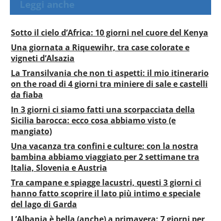
Leggi anche
Sotto il cielo d’Africa: 10 giorni nel cuore del Kenya
Una giornata a Riquewihr, tra case colorate e
vigneti d’Alsazia
La Transilvania che non ti aspetti: il mio itinerario
on the road di 4 giorni tra miniere di sale e castelli
da fiaba
In 3 giorni ci siamo fatti una scorpacciata della
Sicilia barocca: ecco cosa abbiamo visto (e
mangiato)
Una vacanza tra confini e culture: con la nostra
bambina abbiamo viaggiato per 2 settimane tra
Italia, Slovenia e Austria
Tra campane e spiagge lacustri, questi 3 giorni ci
hanno fatto scoprire il lato più intimo e speciale
del lago di Garda
L’Albania è bella (anche) a primavera: 7 giorni per