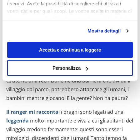
i servizi. Avete la possibilità di scegliere chi utilizza i
vostri dati e per quali scopi. Le vostre scelte in materia di
privacy sono applicabili solo su questa proprietà digitale
in cui avete effettuato le vostre scelte. È possibile
Mostra dettagli
modificare o revocare il proprio consenso in qualsiasi
momento dalla Dichiarazione sui cookie o facendo clic
sull'icona di attivazione della privacy.
Accetta e continua a leggere
Ma come fa la gente del posto a vivere a così stretto
Con il tuo consenso, vorremmo anche:
Personalizza
contatto con questi animali così pericolosi? Non
raccogliere informazioni sulla tua posizione
esiste né una recinzione né una barriera che divida il
geografica, con un'approssimazione di qualche
metro,
villaggio dal parco, potrebbero attaccare gli umani, i
Identificare il tuo dispositivo, scansionandolo
bambini mentre giocano! E la gente? Non ha paura?
attivamente alla ricerca di caratteristiche specifiche
(impronte digitali).
Il ranger mi racconta
: i draghi sono legati ad una
Approfondisci come vengono elaborati i tuoi dati personali
leggenda
molto importante e viva a cui gli abitanti del
e imposta le tue preferenze nella
sezione dettagli
. Puoi
villaggio credono fermamente: questi sono esseri
modificare o ritirare il tuo consenso in qualsiasi momento
mitologici, discendenti dagli umani! Tanto tempo fa