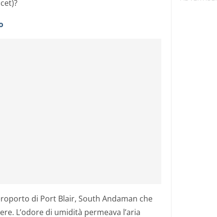
ocet)?
o
aeroporto di Port Blair, South Andaman che
re. L’odore di umidità permeava l’aria