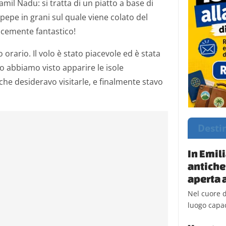
mil Nadu: si tratta di un piatto a base di
 pepe in grani sul quale viene colato del
icemente fantastico!
 orario. Il volo è stato piacevole ed è stata
abbiamo visto apparire le isole
he desideravo visitarle, e finalmente stavo
Desti
In Emil
antiche
aperta a
Nel cuore d
luogo capac