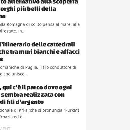
to alternativo alla scoperta
orghi più belli della
na
lla Romagna di solito pensa al mare, alla
ll’estate. In...
l’itinerario delle cattedrali
he tra muri bianchi e affacci
e
romaniche di Puglia, il filo conduttore di
io che unisce...
 qui c’è il parco dove ogni
 sembra realizzata con
di fili d’argento
zionale di Krka (che si pronuncia "kurka")
Croazia ed è...