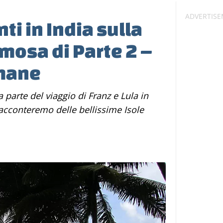
i in India sulla
amosa di Parte 2 –
mane
racconteremo delle bellissime Isole