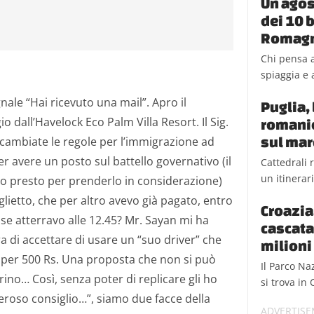
Un agos
dei 10 b
Romag
Chi pensa a
spiaggia e a
ale “Hai ricevuto una mail”. Apro il
Puglia, 
all’Havelock Eco Palm Villa Resort. Il Sig.
romanic
sul mar
cambiate le regole per l’immigrazione ad
per avere un posto sul battello governativo (il
Cattedrali 
un itinerar
po presto per prenderlo in considerazione)
lietto, che per altro avevo già pagato, entro
Croazia,
se atterravo alle 12.45? Mr. Sayan mi ha
cascata
ra di accettare di usare un “suo driver” che
milioni 
” per 500 Rs. Una proposta che non si può
Il Parco Na
rino… Così, senza poter di replicare gli ho
si trova in 
neroso consiglio…”, siamo due facce della