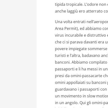
tipida tropicale. L’odore non
anche laggiù ero atterrato co
Una volta entrati nell’aeropo
Area Permit), ed abbiamo co
virus incurabile e distruttivo
che ci si parava davanti era
povere impiegate sommerse di
turisti e l’altra, badavano anc
banconi. Abbiamo compilato i n
passaporti e li ha messi in un
presi da omini-passacarte che
omini appollaiati su banconi 
guardavano i passaporti con 
un movimento in slow motion,
in un angolo. Qui gli omini-p