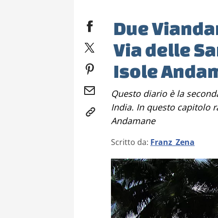
Due Viandant
Via delle S
Isole Anda
Questo diario è la seconda parte del viaggio di Franz e Lula in
India. In questo capitolo 
Andamane
Scritto da:
Franz_Zena