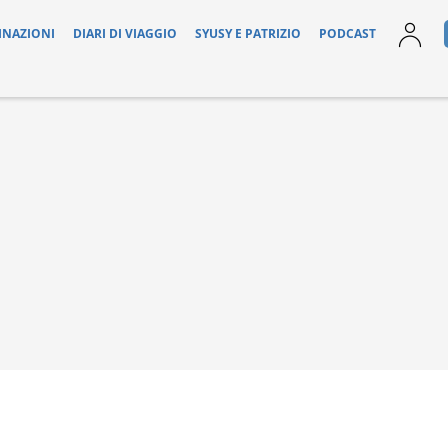
INAZIONI
DIARI DI VIAGGIO
SYUSY E PATRIZIO
PODCAST