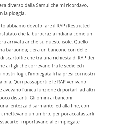
 era diverso dalla Samui che mi ricordavo,
n la pioggia.
rto abbiamo dovuto fare il RAP (Restricted
nstatato che la burocrazia indiana come un
 era arrivata anche su queste isole. Quello
 una baraonda; c’era un bancone con delle
 scartoffie che tra una richiesta di RAP dei
he ai figli che correvano tra le sedie ed i
ostri fogli, l’impiegata li ha presi coi nostri
a pila. Qui i passaporti e le RAP venivano
 avevano l’unica funzione di portarli ad altri
poco distanti. Gli omini ai banconi
una lentezza disarmante, ed alla fine, con
 mettevano un timbro, per poi accatastarli
assacarte li riportavano alle impiegate