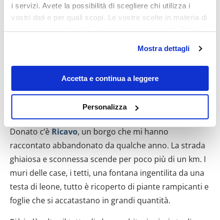
i servizi. Avete la possibilità di scegliere chi utilizza i
vostri dati e per quali scopi. Le vostre scelte in materia di
privacy sono applicabili solo su questa proprietà digitale
in cui avete effettuato le vostre scelte. È possibile
Mostra dettagli
modificare o revocare il proprio consenso in qualsiasi
momento dalla Dichiarazione sui cookie o facendo clic
sull'icona di attivazione della privacy.
Accetta e continua a leggere
Con il tuo consenso, vorremmo anche:
Personalizza
raccogliere informazioni sulla tua posizione
Sulla strada del ritorno, prima di arrivare a San
geografica, con un'approssimazione di qualche
Donato c’è
Ricavo
, un borgo che mi hanno
metro,
raccontato abbandonato da qualche anno. La strada
Identificare il tuo dispositivo, scansionandolo
ghiaiosa e sconnessa scende per poco più di un km. I
attivamente alla ricerca di caratteristiche specifiche
muri delle case, i tetti, una fontana ingentilita da una
(impronte digitali).
testa di leone, tutto è ricoperto di piante rampicanti e
Approfondisci come vengono elaborati i tuoi dati personali
e imposta le tue preferenze nella
sezione dettagli
. Puoi
foglie che si accatastano in grandi quantità.
modificare o ritirare il tuo consenso in qualsiasi momento