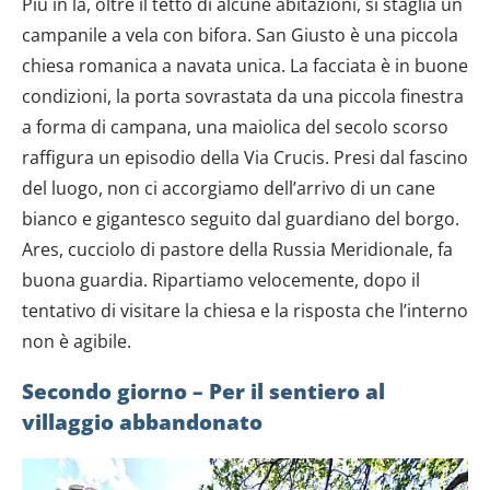
Più in là, oltre il tetto di alcune abitazioni, si staglia un
dalla Dichiarazione sui cookie.
campanile a vela con bifora. San Giusto è una piccola
Utilizziamo i cookie per personalizzare contenuti ed
chiesa romanica a navata unica. La facciata è in buone
annunci, per fornire funzionalità dei social media e per
condizioni, la porta sovrastata da una piccola finestra
analizzare il nostro traffico. Condividiamo inoltre
a forma di campana, una maiolica del secolo scorso
informazioni sul modo in cui utilizzi il nostro sito con i
raffigura un episodio della Via Crucis. Presi dal fascino
nostri partner che si occupano di analisi dei dati web,
del luogo, non ci accorgiamo dell’arrivo di un cane
pubblicità e social media, i quali potrebbero combinarle
con altre informazioni che hai fornito loro o che hanno
bianco e gigantesco seguito dal guardiano del borgo.
raccolto dal tuo utilizzo dei loro servizi.
Ares, cucciolo di pastore della Russia Meridionale, fa
buona guardia. Ripartiamo velocemente, dopo il
tentativo di visitare la chiesa e la risposta che l’interno
non è agibile.
Secondo giorno –
Per il sentiero al
villaggio abbandonato