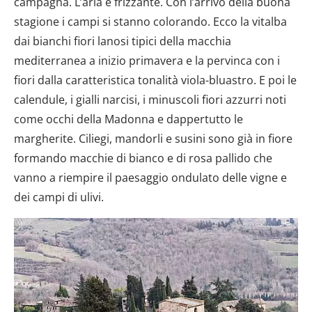
campagna. L’aria è frizzante. Con l’arrivo della buona
stagione i campi si stanno colorando. Ecco la vitalba
dai bianchi fiori lanosi tipici della macchia
mediterranea a inizio primavera e la pervinca con i
fiori dalla caratteristica tonalità viola-bluastro. E poi le
calendule, i gialli narcisi, i minuscoli fiori azzurri noti
come occhi della Madonna e dappertutto le
margherite. Ciliegi, mandorli e susini sono già in fiore
formando macchie di bianco e di rosa pallido che
vanno a riempire il paesaggio ondulato delle vigne e
dei campi di ulivi.