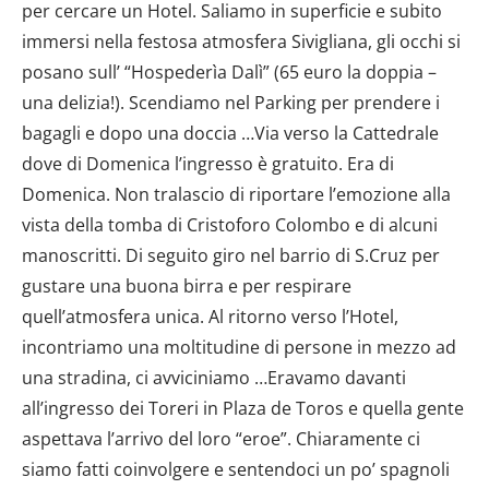
dalla Dichiarazione sui cookie.
per cercare un Hotel. Saliamo in superficie e subito
immersi nella festosa atmosfera Sivigliana, gli occhi si
Utilizziamo i cookie per personalizzare contenuti ed
posano sull’ “Hospederìa Dalì” (65 euro la doppia –
annunci, per fornire funzionalità dei social media e per
una delizia!). Scendiamo nel Parking per prendere i
analizzare il nostro traffico. Condividiamo inoltre
bagagli e dopo una doccia …Via verso la Cattedrale
informazioni sul modo in cui utilizzi il nostro sito con i
nostri partner che si occupano di analisi dei dati web,
dove di Domenica l’ingresso è gratuito. Era di
pubblicità e social media, i quali potrebbero combinarle
Domenica. Non tralascio di riportare l’emozione alla
con altre informazioni che hai fornito loro o che hanno
vista della tomba di Cristoforo Colombo e di alcuni
raccolto dal tuo utilizzo dei loro servizi.
manoscritti. Di seguito giro nel barrio di S.Cruz per
gustare una buona birra e per respirare
quell’atmosfera unica. Al ritorno verso l’Hotel,
incontriamo una moltitudine di persone in mezzo ad
una stradina, ci avviciniamo …Eravamo davanti
all’ingresso dei Toreri in Plaza de Toros e quella gente
aspettava l’arrivo del loro “eroe”. Chiaramente ci
siamo fatti coinvolgere e sentendoci un po’ spagnoli