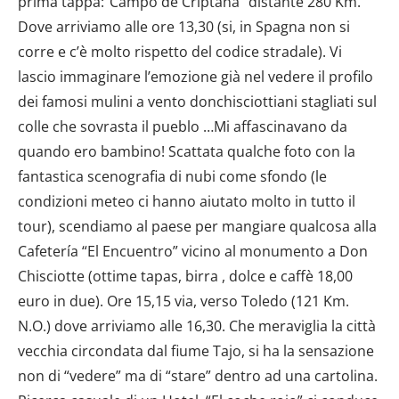
prima tappa:“Campo de Criptana” distante 280 Km.
Dove arriviamo alle ore 13,30 (si, in Spagna non si
corre e c’è molto rispetto del codice stradale). Vi
lascio immaginare l’emozione già nel vedere il profilo
dei famosi mulini a vento donchisciottiani stagliati sul
colle che sovrasta il pueblo …Mi affascinavano da
quando ero bambino! Scattata qualche foto con la
fantastica scenografia di nubi come sfondo (le
condizioni meteo ci hanno aiutato molto in tutto il
tour), scendiamo al paese per mangiare qualcosa alla
Cafetería “El Encuentro” vicino al monumento a Don
Chisciotte (ottime tapas, birra , dolce e caffè 18,00
euro in due). Ore 15,15 via, verso Toledo (121 Km.
N.O.) dove arriviamo alle 16,30. Che meraviglia la città
vecchia circondata dal fiume Tajo, si ha la sensazione
non di “vedere” ma di “stare” dentro ad una cartolina.