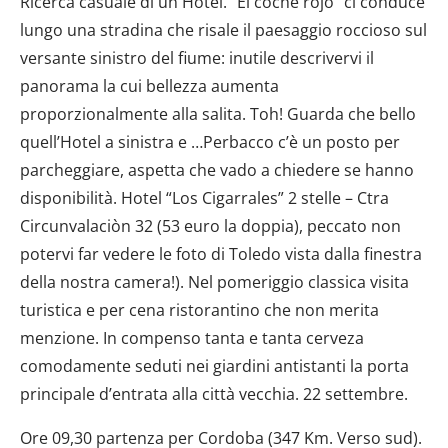
Ricerca casuale di un Hotel. “El coche rojo” ci conduce
lungo una stradina che risale il paesaggio roccioso sul
versante sinistro del fiume: inutile descrivervi il
panorama la cui bellezza aumenta
proporzionalmente alla salita. Toh! Guarda che bello
quell’Hotel a sinistra e …Perbacco c’è un posto per
parcheggiare, aspetta che vado a chiedere se hanno
disponibilità. Hotel “Los Cigarrales” 2 stelle – Ctra
Circunvalaciòn 32 (53 euro la doppia), peccato non
potervi far vedere le foto di Toledo vista dalla finestra
della nostra camera!). Nel pomeriggio classica visita
turistica e per cena ristorantino che non merita
menzione. In compenso tanta e tanta cerveza
comodamente seduti nei giardini antistanti la porta
principale d’entrata alla città vecchia. 22 settembre.
Ore 09,30 partenza per Cordoba (347 Km. Verso sud).