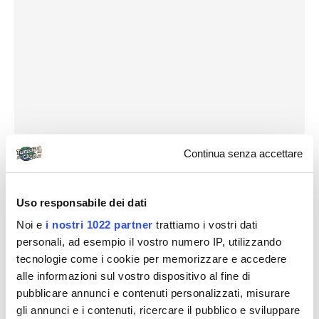
Continua senza accettare
24 settembre.
Dopo colazione partenza per Almodóvar del Rio (25
Uso responsabile dei dati
Km a ovest) per visitare il Castello Arabo che tanto mi
aveva incantato nelle foto. Devo dire che fino a
Noi e
i nostri 1022 partner
trattiamo i vostri dati
personali, ad esempio il vostro numero IP, utilizzando
quando non ho scoperto che è tutto ricostruito e cioè
tecnologie come i cookie per memorizzare e accedere
fino all’orario di apertura (ore 11:00), il fascino andava
alle informazioni sul vostro dispositivo al fine di
aumentando percorrendo il sentiero che circonda il
pubblicare annunci e contenuti personalizzati, misurare
maniero, anche perché da lassù si domina l’immensa
gli annunci e i contenuti, ricercare il pubblico e sviluppare