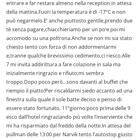
entrare e far restare almeno nella reception in attesa
della mattina.Fuori la temperatura è di -17°C e non
può negarmelo.E’ anche piuttosto gentile,prendo due
tè senza pagare,chiacchieriamo per un po’e poi mi
accomodo su una poltrona.Anche se non mi sia stato
chiesto tento con forza di non addormentarmi
e,tranne qualche brevissimo cedimento,ci riesco.Alle
7 mi invita addirittura a fare colazione in sala ma
inizialmente ringrazio e rifiuto;mi sembra
troppo.Dopo poco però…sono davanti al buffet che
riempio il piatto!Per riscaldarmi siedo accanto ad una
finestra sulla quale il sole batte deciso e penso di
essere stato fortunato. 11°giorno:poco prima delle 9
esco dall’hotel ringraziando più volte l’inserviente che
mi ha risparmiato dal freddo della notte.In attesa del
pullman delle 13:00 per Narvik tento l’autostop giusto