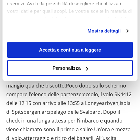
i servizi. Avete la possibilità di scegliere chi utilizza i
vostri dati e per quali scopi. Le vostre scelte in materia di
privacy sono applicabili solo su questa proprietà digitale
in cui avete effettuato le vostre scelte. È possibile
Mostra dettagli
modificare o revocare il proprio consenso in qualsiasi
momento dalla Dichiarazione sui cookie o facendo clic
sull'icona di attivazione della privacy.
Accetta e continua a leggere
Con il tuo consenso, vorremmo anche:
Personalizza
raccogliere informazioni sulla tua posizione
geografica, con un'approssimazione di qualche
metro,
Identificare il tuo dispositivo, scansionandolo
attivamente alla ricerca di caratteristiche specifiche
(impronte digitali).
Approfondisci come vengono elaborati i tuoi dati personali
e imposta le tue preferenze nella
sezione dettagli
. Puoi
modificare o ritirare il tuo consenso in qualsiasi momento