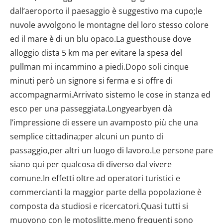
dalla Dichiarazione sui cookie.
Utilizziamo i cookie per personalizzare contenuti ed
annunci, per fornire funzionalità dei social media e per
analizzare il nostro traffico. Condividiamo inoltre
informazioni sul modo in cui utilizzi il nostro sito con i
nostri partner che si occupano di analisi dei dati web,
pubblicità e social media, i quali potrebbero combinarle
con altre informazioni che hai fornito loro o che hanno
raccolto dal tuo utilizzo dei loro servizi.