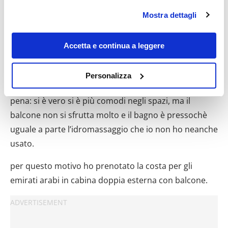
in cui avete effettuato le vostre scelte. È possibile
Mostra dettagli
modificare o revocare il proprio consenso in qualsiasi
momento dalla Dichiarazione sui cookie o facendo clic
inoltre voglio precisare che io soggiornavo in una
sull'icona di attivazione della privacy.
Accetta e continua a leggere
panorama suite pensando che sarebbe stata più
comoda e bella di una cabina esterna con balcone.
Con il tuo consenso, vorremmo anche:
Personalizza
raccogliere informazioni sulla tua posizione
il prezzo per ottenerla non ne vale sinceramente la
geografica, con un'approssimazione di qualche
pena: si è vero si è più comodi negli spazi, ma il
metro,
balcone non si sfrutta molto e il bagno è pressochè
Identificare il tuo dispositivo, scansionandolo
uguale a parte l’idromassaggio che io non ho neanche
attivamente alla ricerca di caratteristiche specifiche
usato.
(impronte digitali).
Approfondisci come vengono elaborati i tuoi dati personali
per questo motivo ho prenotato la costa per gli
e imposta le tue preferenze nella
sezione dettagli
. Puoi
emirati arabi in cabina doppia esterna con balcone.
modificare o ritirare il tuo consenso in qualsiasi momento
dalla Dichiarazione sui cookie.
Utilizziamo i cookie per personalizzare contenuti ed