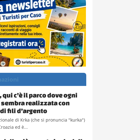
nazioni
 qui c’è il parco dove ogni
 sembra realizzata con
di fili d’argento
zionale di Krka (che si pronuncia "kurka")
Croazia ed è...