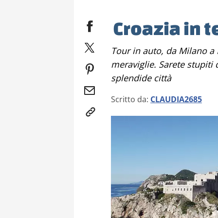
Croazia in 
Tour in auto, da Milano a Dubrovnik, in una terra ricca di
meraviglie. Sarete stupiti
splendide città
Scritto da:
CLAUDIA2685