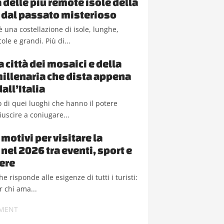
a delle più remote isole della
 dal passato misterioso
è una costellazione di isole, lunghe,
cole e grandi. Più di...
a città dei mosaici e della
millenaria che dista appena
all’Italia
 di quei luoghi che hanno il potere
iuscire a coniugare...
motivi per visitare la
nel 2026 tra eventi, sport e
ere
e risponde alle esigenze di tutti i turisti:
r chi ama...