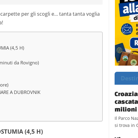
rpette per gli scogli e… tanta tanta voglia
a!
IA (4,5 H)
minuti da Rovigno)
Desti
ore)
MARE A DUBROVNIK
Croazia,
cascata
milioni 
Il Parco Na
si trova in 
STUMIA (4,5 H)