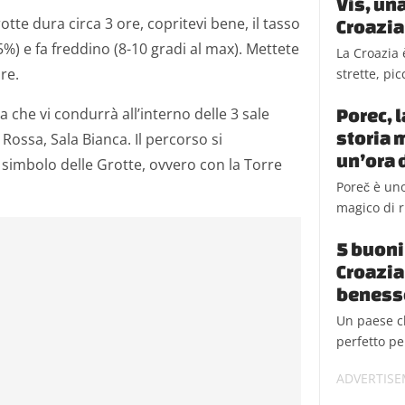
Vis, un
rotte dura circa 3 ore, copritevi bene, il tasso
Croazia
5%) e fa freddino (8-10 gradi al max). Mettete
La Croazia 
re.
strette, pic
a che vi condurrà all’interno delle 3 sale
Porec, l
storia 
 Rossa, Sala Bianca. Il percorso si
un’ora d
 simbolo delle Grotte, ovvero con la Torre
Poreč è uno
magico di r
5 buoni 
Croazia 
beness
Un paese ch
perfetto pe