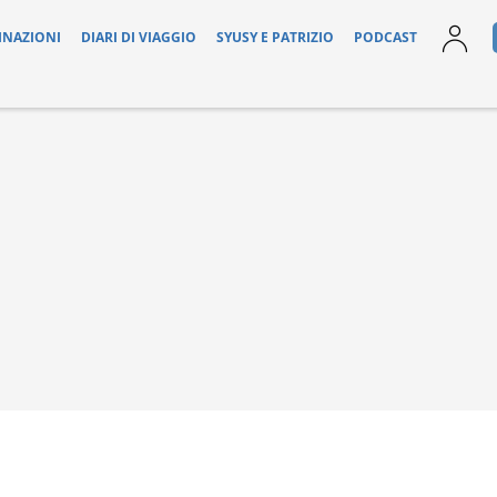
INAZIONI
DIARI DI VIAGGIO
SYUSY E PATRIZIO
PODCAST