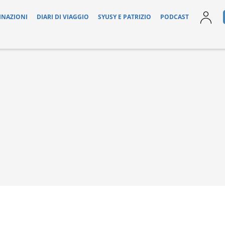
INAZIONI
DIARI DI VIAGGIO
SYUSY E PATRIZIO
PODCAST