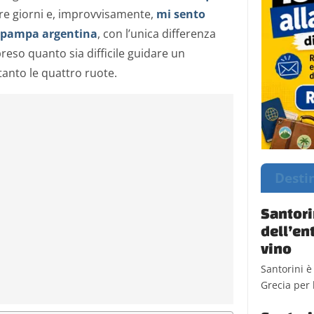
e giorni e, improvvisamente,
mi sento
 pampa argentina
, con l’unica differenza
so quanto sia difficile guidare un
tanto le quattro ruote.
Desti
Santori
dell’en
vino
Santorini è
Grecia per l