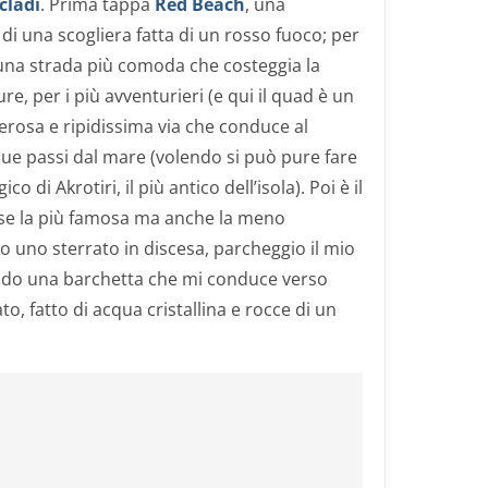
cladi
. Prima tappa
Red Beach
, una
di una scogliera fatta di un rosso fuoco; per
a una strada più comoda che costeggia la
re, per i più avventurieri (e qui il quad è un
erosa e ripidissima via che conduce al
due passi dal mare (volendo si può pure fare
o di Akrotiri, il più antico dell’isola). Poi è il
rse la più famosa ma anche la meno
po uno sterrato in discesa, parcheggio il mio
endo una barchetta che mi conduce verso
, fatto di acqua cristallina e rocce di un