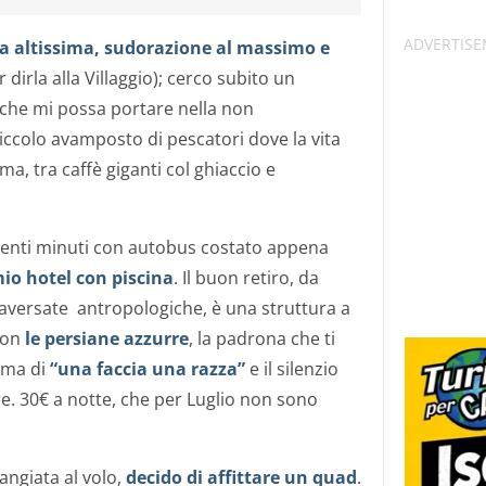
ra altissima, sudorazione al massimo e
r dirla alla Villaggio); cerco subito un
 che mi possa portare nella non
piccolo avamposto di pescatori dove la vita
a, tra caffè giganti col ghiaccio e
 venti minuti con autobus costato appena
mio hotel con piscina
. Il buon retiro, da
aversate antropologiche, è una struttura a
con
le persiane azzurre
, la padrona che ti
sima di
“una faccia una razza”
e il silenzio
re. 30€ a notte, che per Luglio non sono
ngiata al volo,
decido di affittare un quad
.