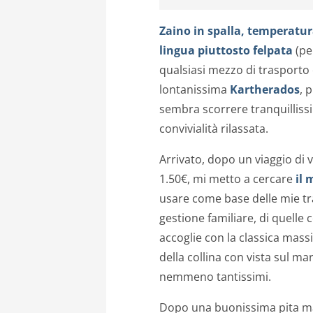
Zaino in spalla, temperatu
lingua piuttosto felpata
(pe
qualsiasi mezzo di trasporto
lontanissima
Kartherados
, 
sembra scorrere tranquillissim
convivialità rilassata.
Arrivato, dopo un viaggio di
1.50€, mi metto a cercare
il 
usare come base delle mie tr
gestione familiare, di quelle 
accoglie con la classica mas
della collina con vista sul ma
nemmeno tantissimi.
Dopo una buonissima pita ma