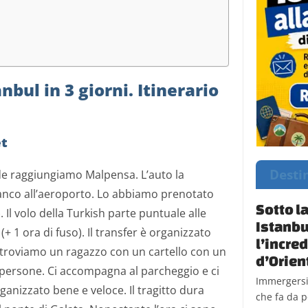
nbul in 3 giorni. Itinerario
et
Desti
ede raggiungiamo Malpensa. L’auto la
ianco all’aeroporto. Lo abbiamo prenotato
Sotto l
. Il volo della Turkish parte puntuale alle
Istanbu
+ 1 ora di fuso). Il transfer è organizzato
l’incre
ta troviamo un ragazzo con un cartello con un
d’Orien
persone. Ci accompagna al parcheggio e ci
Immergersi 
rganizzato bene e veloce. Il tragitto dura
che fa da po