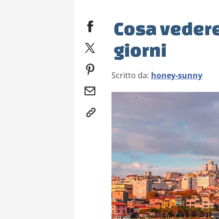
Cosa vedere
giorni
Scritto da:
honey-sunny