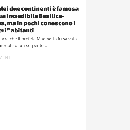
à dei due continenti è famosa
ua incredibile Basilica-
, ma in pochi conoscono i
eri” abitanti
arra che il profeta Maometto fu salvato
ortale di un serpente...