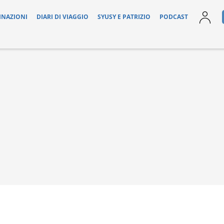
INAZIONI
DIARI DI VIAGGIO
SYUSY E PATRIZIO
PODCAST