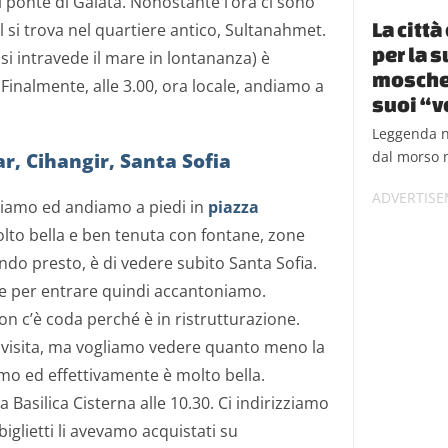
 ponte di Galata. Nonostante l’ora ci sono
La citt
el si trova nel quartiere antico, Sultanahmet.
per la s
i intravede il mare in lontananza) è
moschea
Finalmente, alle 3.00, ora locale, andiamo a
suoi “v
Leggenda n
dal morso m
r, Cihangir, Santa Sofia
sciamo ed andiamo a piedi in
piazza
olto bella e ben tenuta con fontane, zone
endo presto, è di vedere subito Santa Sofia.
le per entrare quindi accantoniamo.
n c’è coda perché è in ristrutturazione.
visita, ma vogliamo vedere quanto meno la
mo ed effettivamente è molto bella.
a Basilica Cisterna alle 10.30. Ci indirizziamo
 biglietti li avevamo acquistati su