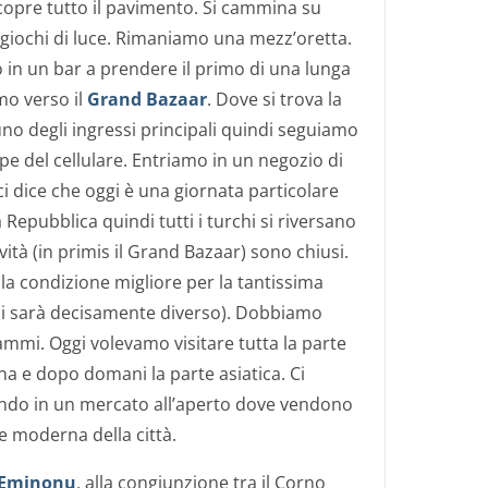
copre tutto il pavimento. Si cammina su
 i giochi di luce. Rimaniamo una mezz’oretta.
n un bar a prendere il primo di una lunga
amo verso il
Grand Bazaar
. Dove si trova la
 degli ingressi principali quindi seguiamo
e del cellulare. Entriamo in un negozio di
 ci dice che oggi è una giornata particolare
a Repubblica quindi tutti i turchi si riversano
ività (in primis il Grand Bazaar) sono chiusi.
la condizione migliore per la tantissima
 sarà decisamente diverso). Dobbiamo
ammi. Oggi volevamo visitare tutta la parte
a e dopo domani la parte asiatica. Ci
do in un mercato all’aperto dove vendono
te moderna della città.
Eminonu
, alla congiunzione tra il Corno