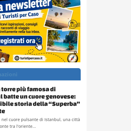
nazioni
a torre più famosa di
l batte un cuore genovese:
dibile storia della “Superba”
te
nel cuore pulsante di Istanbul, una città
nte tra l'oriente...