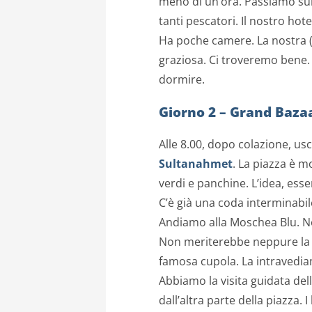
meno di un’ora. Passiamo sul
tanti pescatori. Il nostro hot
Ha poche camere. La nostra (s
graziosa. Ci troveremo bene. 
dormire.
Giorno 2 – Grand Bazaa
Alle 8.00, dopo colazione, u
Sultanahmet
. La piazza è m
verdi e panchine. L’idea, ess
C’è già una coda interminabi
Andiamo alla Moschea Blu. No
Non meriterebbe neppure la 
famosa cupola. La intravedia
Abbiamo la visita guidata dell
dall’altra parte della piazza. I