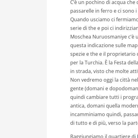
C’è un pochino di acqua che 
passarelle in ferro e ci sono
Quando usciamo ci fermiamo i
serie di the e poi ci indirizzi
Moschea Nuruosmaniye c’è uno
questa indicazione sulle mapp
spezie e the e il proprietario
per la Turchia. È la Festa dell
in strada, visto che molte att
Non vedremo oggi la città nel
gente (domani e dopodomani
quindi cambiare tutti i progr
antica, domani quella modern
incamminiamo quindi, passan
di tutto e di più, verso la par
Raggiungiamo il quartiere di