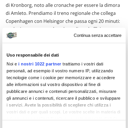
di Kronborg, noto alle cronache per essere la dimora
di Amleto. Prendiamo il treno regionale che collega
Copenhagen con Helsingor che passa ogni 20 minuti:
anche in questo caso è molto pulito ed efficiente, per
Continua senza accettare
percorrere circa 40km ci impiega poco più di 40
minuti. Dalla stazione di Helsingor non ci si può
sbagliare: il castello è ben visibile! Si affaccia
Uso responsabile dei dati
direttamente sullo stretto del Sund ed in effetti
Noi e
i nostri 1022 partner
trattiamo i vostri dati
storicamente aveva la funzione di dogana per le navi
personali, ad esempio il vostro numero IP, utilizzando
che attraversavano lo stretto. Si possono visitare le
tecnologie come i cookie per memorizzare e accedere
segrete e le stanze reali, oltre al museo marittimo. Si
alle informazioni sul vostro dispositivo al fine di
pubblicare annunci e contenuti personalizzati, misurare
gode poi di una splendida vista sul mare e sulla
gli annunci e i contenuti, ricercare il pubblico e sviluppare
Svezia. Infatti, proprio in questo punto, si può arrivare
i servizi. Avete la possibilità di scegliere chi utilizza i
in Svezia con soli 20 minuti di traghetto. Il traghetto in
vostri dati e per quali scopi. Le vostre scelte in materia di
realtà è una nave piuttosto grossa, dotata di
privacy sono applicabili solo su questa proprietà digitale
supermercato, bar e molte comodità. Anche questo,
in cui avete effettuato le vostre scelte. È possibile