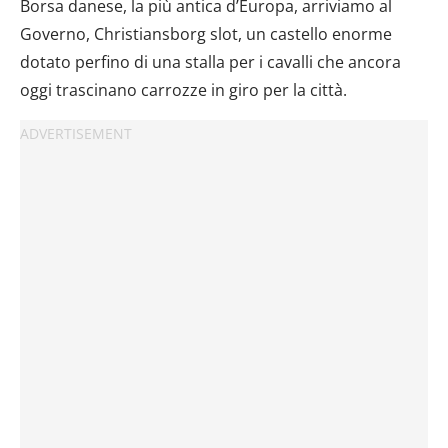
Borsa danese, la più antica d’Europa, arriviamo al
analizzare il nostro traffico. Condividiamo inoltre
informazioni sul modo in cui utilizzi il nostro sito con i
Governo, Christiansborg slot, un castello enorme
nostri partner che si occupano di analisi dei dati web,
dotato perfino di una stalla per i cavalli che ancora
pubblicità e social media, i quali potrebbero combinarle
oggi trascinano carrozze in giro per la città.
con altre informazioni che hai fornito loro o che hanno
raccolto dal tuo utilizzo dei loro servizi.