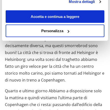
Mostra dettagli
saremo ripetitivi, ma è molto pulito ed efficiente!
modificare o revocare il proprio consenso in qualsiasi
momento dalla Dichiarazione sui cookie o facendo clic
Nella cittadina di Helsingor siamo riusciti finalmente
sull'icona di attivazione della privacy.
Accetta e continua a leggere
ad assaggiare il piatto tipico danese: gli smorrebrod!
Sono composti da una fetta di pane nero e una
Con il tuo consenso, vorremmo anche:
Personalizza
grande varietà di condimenti: dalle uova ai gamberetti
raccogliere informazioni sulla tua posizione
al prosciutto alle aringhe… La cucina italiana è
geografica, con un'approssimazione di qualche
decisamente diversa, ma questi smorrebrod sono
metro,
Identificare il tuo dispositivo, scansionandolo
buoni! La città che si trova di fronte ad Helsingor è
attivamente alla ricerca di caratteristiche specifiche
Helsinborg: una volta scesi dal traghetto abbiamo
(impronte digitali).
fatto un giro veloce per la città che ha un centro
Approfondisci come vengono elaborati i tuoi dati personali
storico molto carino, poi siamo tornati ad Helsingor e
e imposta le tue preferenze nella
sezione dettagli
. Puoi
di nuovo in treno a Copenhagen.
modificare o ritirare il tuo consenso in qualsiasi momento
dalla Dichiarazione sui cookie.
Quarto e ultimo giorno Abbiamo a disposizione solo
la mattina e quindi visitiamo l’ultima parte di
Utilizziamo i cookie per personalizzare contenuti ed
Copenhagen che ci resta: passando dall’edificio della
annunci, per fornire funzionalità dei social media e per