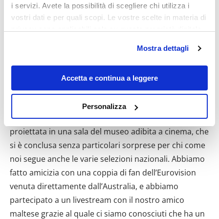
i servizi. Avete la possibilità di scegliere chi utilizza i
vostri dati e per quali scopi. Le vostre scelte in materia di
privacy sono applicabili solo su questa proprietà digitale
Gerd mi ha dato le chiavi per la mia stanza
in cui avete effettuato le vostre scelte. È possibile
dell’Húsavík Cape Hotel, e mi ha mostrato la casetta
Mostra dettagli
modificare o revocare il proprio consenso in qualsiasi
esterna dove vive lui e dove avrei potuto utilizzare la
momento dalla Dichiarazione sui cookie o facendo clic
cucina in qualsiasi momento. Qui le porte non si
sull'icona di attivazione della privacy.
Accetta e continua a leggere
chiudono a chiave, sempre per il principio della
Con il tuo consenso, vorremmo anche:
fiducia islandese. Presto è arrivato il momento della
Personalizza
raccogliere informazioni sulla tua posizione
seconda semifinale dell’Eurovision, per l’occasione
geografica, con un'approssimazione di qualche
proiettata in una sala del museo adibita a cinema, che
metro,
si è conclusa senza particolari sorprese per chi come
Identificare il tuo dispositivo, scansionandolo
noi segue anche le varie selezioni nazionali. Abbiamo
attivamente alla ricerca di caratteristiche specifiche
fatto amicizia con una coppia di fan dell’Eurovision
(impronte digitali).
venuta direttamente dall’Australia, e abbiamo
Approfondisci come vengono elaborati i tuoi dati personali
e imposta le tue preferenze nella
sezione dettagli
. Puoi
partecipato a un livestream con il nostro amico
modificare o ritirare il tuo consenso in qualsiasi momento
maltese grazie al quale ci siamo conosciuti che ha un