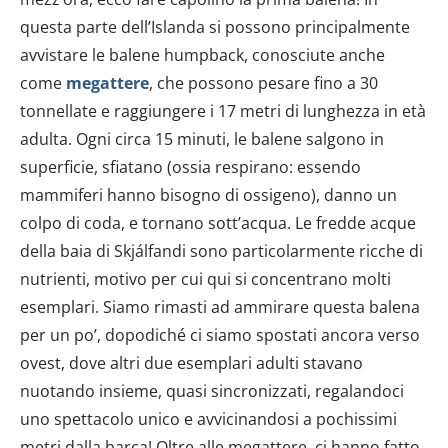
questa parte dell’Islanda si possono principalmente
avvistare le balene humpback, conosciute anche
come
megattere
, che possono pesare fino a 30
tonnellate e raggiungere i 17 metri di lunghezza in età
adulta. Ogni circa 15 minuti, le balene salgono in
superficie, sfiatano (ossia respirano: essendo
mammiferi hanno bisogno di ossigeno), danno un
colpo di coda, e tornano sott’acqua. Le fredde acque
della baia di Skjálfandi sono particolarmente ricche di
nutrienti, motivo per cui qui si concentrano molti
esemplari. Siamo rimasti ad ammirare questa balena
per un po’, dopodiché ci siamo spostati ancora verso
ovest, dove altri due esemplari adulti stavano
nuotando insieme, quasi sincronizzati, regalandoci
uno spettacolo unico e avvicinandosi a pochissimi
metri dalla barca! Oltre alle megattere, ci hanno fatto