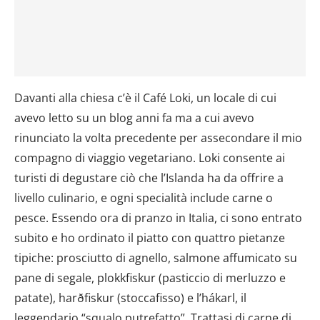
Davanti alla chiesa c’è il Café Loki, un locale di cui
avevo letto su un blog anni fa ma a cui avevo
rinunciato la volta precedente per assecondare il mio
compagno di viaggio vegetariano. Loki consente ai
turisti di degustare ciò che l’Islanda ha da offrire a
livello culinario, e ogni specialità include carne o
pesce. Essendo ora di pranzo in Italia, ci sono entrato
subito e ho ordinato il piatto con quattro pietanze
tipiche: prosciutto di agnello, salmone affumicato su
pane di segale, plokkfiskur (pasticcio di merluzzo e
patate), harðfiskur (stoccafisso) e l’hákarl, il
leggendario “squalo putrefatto”. Trattasi di carne di