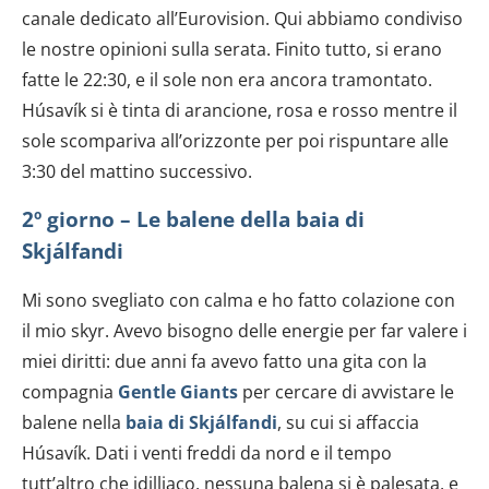
dalla Dichiarazione sui cookie.
canale dedicato all’Eurovision. Qui abbiamo condiviso
le nostre opinioni sulla serata. Finito tutto, si erano
Utilizziamo i cookie per personalizzare contenuti ed
fatte le 22:30, e il sole non era ancora tramontato.
annunci, per fornire funzionalità dei social media e per
Húsavík si è tinta di arancione, rosa e rosso mentre il
analizzare il nostro traffico. Condividiamo inoltre
informazioni sul modo in cui utilizzi il nostro sito con i
sole scompariva all’orizzonte per poi rispuntare alle
nostri partner che si occupano di analisi dei dati web,
3:30 del mattino successivo.
pubblicità e social media, i quali potrebbero combinarle
con altre informazioni che hai fornito loro o che hanno
2º giorno – Le balene della baia di
raccolto dal tuo utilizzo dei loro servizi.
Skjálfandi
Mi sono svegliato con calma e ho fatto colazione con
il mio skyr. Avevo bisogno delle energie per far valere i
miei diritti: due anni fa avevo fatto una gita con la
compagnia
Gentle Giants
per cercare di avvistare le
balene nella
baia di Skjálfandi
, su cui si affaccia
Húsavík. Dati i venti freddi da nord e il tempo
tutt’altro che idilliaco, nessuna balena si è palesata, e