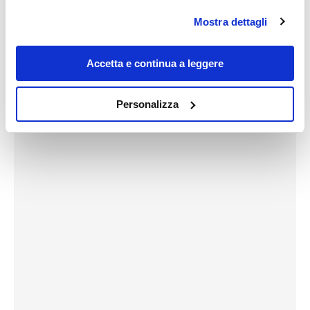
in cui avete effettuato le vostre scelte. È possibile
Mostra dettagli
modificare o revocare il proprio consenso in qualsiasi
momento dalla Dichiarazione sui cookie o facendo clic
sull'icona di attivazione della privacy.
Accetta e continua a leggere
Con il tuo consenso, vorremmo anche:
Personalizza
raccogliere informazioni sulla tua posizione
geografica, con un'approssimazione di qualche
metro,
Identificare il tuo dispositivo, scansionandolo
attivamente alla ricerca di caratteristiche specifiche
(impronte digitali).
Approfondisci come vengono elaborati i tuoi dati personali
e imposta le tue preferenze nella
sezione dettagli
. Puoi
modificare o ritirare il tuo consenso in qualsiasi momento
dalla Dichiarazione sui cookie.
Utilizziamo i cookie per personalizzare contenuti ed