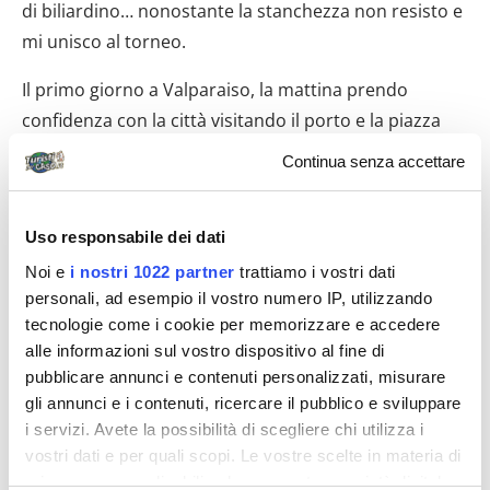
di biliardino… nonostante la stanchezza non resisto e
mi unisco al torneo.
Il primo giorno a Valparaiso, la mattina prendo
confidenza con la città visitando il porto e la piazza
principale Sotomayor da dove alle 15 mi unisco al
Continua senza accettare
tour a piedi di 3 ore di “tour4tips”, che trovo ancora
più interessante di quello di Santiago. Valparaiso è la
Uso responsabile dei dati
città degli artisti, rivestita di murales spesso di
protesta politica. La guida ci spiega oltre ai
Noi e
i nostri 1022 partner
trattiamo i vostri dati
personali, ad esempio il vostro numero IP, utilizzando
monumenti anche i retroscena politici e ci dà una
tecnologie come i cookie per memorizzare e accedere
differente chiave di lettura dell’arte murale di
alle informazioni sul vostro dispositivo al fine di
Valparaiso. Cena in un ristorante consigliato da locali
pubblicare annunci e contenuti personalizzati, misurare
insieme ad alcune persone incontrate al tour ( 3
gli annunci e i contenuti, ricercare il pubblico e sviluppare
Peces, se andate non perdetevelo).
i servizi. Avete la possibilità di scegliere chi utilizza i
vostri dati e per quali scopi. Le vostre scelte in materia di
privacy sono applicabili solo su questa proprietà digitale