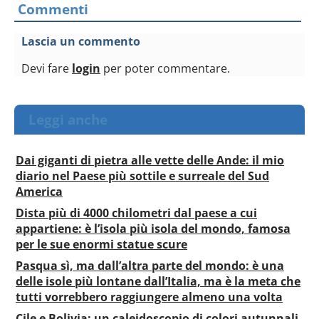
Commenti
Lascia un commento
Devi fare
login
per poter commentare.
Leggi anche
Dai giganti di pietra alle vette delle Ande: il mio
diario nel Paese più sottile e surreale del Sud
America
Dista più di 4000 chilometri dal paese a cui
appartiene: è l’isola più isola del mondo, famosa
per le sue enormi statue scure
Pasqua sì, ma dall’altra parte del mondo: è una
delle isole più lontane dall’Italia, ma è la meta che
tutti vorrebbero raggiungere almeno una volta
Cile e Bolivia: un caleidoscopio di colori autunnali