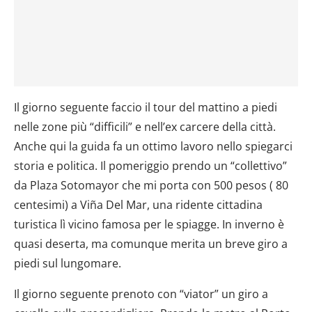
annunci, per fornire funzionalità dei social media e per
analizzare il nostro traffico. Condividiamo inoltre
informazioni sul modo in cui utilizzi il nostro sito con i
nostri partner che si occupano di analisi dei dati web,
pubblicità e social media, i quali potrebbero combinarle
con altre informazioni che hai fornito loro o che hanno
Il giorno seguente faccio il tour del mattino a piedi
raccolto dal tuo utilizzo dei loro servizi.
nelle zone più “difficili” e nell’ex carcere della città.
Anche qui la guida fa un ottimo lavoro nello spiegarci
storia e politica. Il pomeriggio prendo un “collettivo”
da Plaza Sotomayor che mi porta con 500 pesos ( 80
centesimi) a Viña Del Mar, una ridente cittadina
turistica lì vicino famosa per le spiagge. In inverno è
quasi deserta, ma comunque merita un breve giro a
piedi sul lungomare.
Il giorno seguente prenoto con “viator” un giro a