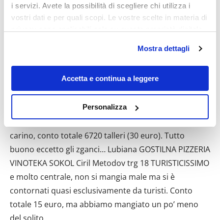
i servizi. Avete la possibilità di scegliere chi utilizza i
vostri dati e per quali scopi. Le vostre scelte in materia di
privacy sono applicabili solo su questa proprietà digitale
in cui avete effettuato le vostre scelte. È possibile
Mostra dettagli
modificare o revocare il proprio consenso in qualsiasi
momento dalla Dichiarazione sui cookie o facendo clic
sull'icona di attivazione della privacy.
Accetta e continua a leggere
Con il tuo consenso, vorremmo anche:
Lubiana: :GOSTILNA VODNIKOV HRAM, dunajska 270,
Personalizza
raccogliere informazioni sulla tua posizione
ljubljana. Sorta i pub vicino al mercato, ambiente
geografica, con un'approssimazione di qualche
carino, conto totale 6720 talleri (30 euro). Tutto
metro,
buono eccetto gli zganci… Lubiana GOSTILNA PIZZERIA
Identificare il tuo dispositivo, scansionandolo
attivamente alla ricerca di caratteristiche specifiche
VINOTEKA SOKOL Ciril Metodov trg 18 TURISTICISSIMO
(impronte digitali).
e molto centrale, non si mangia male ma si è
Approfondisci come vengono elaborati i tuoi dati personali
contornati quasi esclusivamente da turisti. Conto
e imposta le tue preferenze nella
sezione dettagli
. Puoi
totale 15 euro, ma abbiamo mangiato un po’ meno
modificare o ritirare il tuo consenso in qualsiasi momento
del solito.