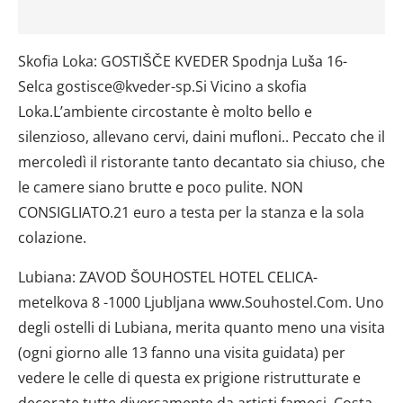
Skofia Loka: GOSTIŠČE KVEDER Spodnja Luša 16-
Selca gostisce@kveder-sp.Si Vicino a skofia
Loka.L’ambiente circostante è molto bello e
silenzioso, allevano cervi, daini mufloni.. Peccato che il
mercoledì il ristorante tanto decantato sia chiuso, che
le camere siano brutte e poco pulite. NON
CONSIGLIATO.21 euro a testa per la stanza e la sola
colazione.
Lubiana: ZAVOD ŠOUHOSTEL HOTEL CELICA-
metelkova 8 -1000 Ljubljana www.Souhostel.Com. Uno
degli ostelli di Lubiana, merita quanto meno una visita
(ogni giorno alle 13 fanno una visita guidata) per
vedere le celle di questa ex prigione ristrutturate e
decorate tutte diversamente da artisti famosi. Costa