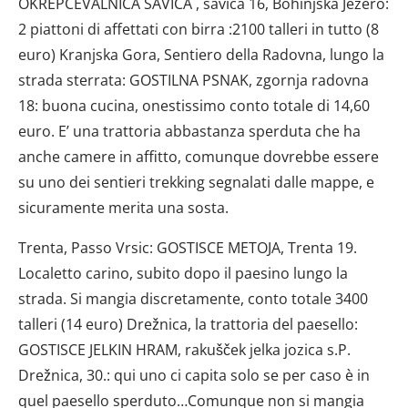
OKREPCEVALNICA SAVICA , savica 16, Bohinjska Jezero:
2 piattoni di affettati con birra :2100 talleri in tutto (8
euro) Kranjska Gora, Sentiero della Radovna, lungo la
strada sterrata: GOSTILNA PSNAK, zgornja radovna
18: buona cucina, onestissimo conto totale di 14,60
euro. E’ una trattoria abbastanza sperduta che ha
anche camere in affitto, comunque dovrebbe essere
su uno dei sentieri trekking segnalati dalle mappe, e
sicuramente merita una sosta.
Trenta, Passo Vrsic: GOSTISCE METOJA, Trenta 19.
Localetto carino, subito dopo il paesino lungo la
strada. Si mangia discretamente, conto totale 3400
talleri (14 euro) Drežnica, la trattoria del paesello:
GOSTISCE JELKIN HRAM, rakušček jelka jozica s.P.
Drežnica, 30.: qui uno ci capita solo se per caso è in
quel paesello sperduto…Comunque non si mangia