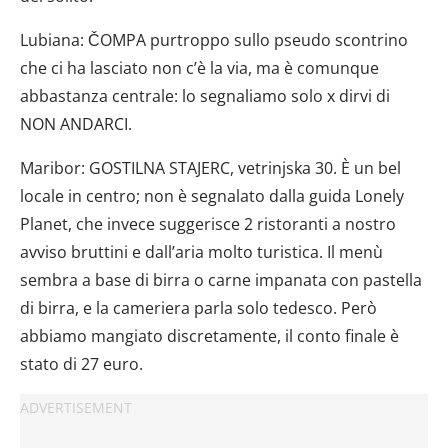
dalla Dichiarazione sui cookie.
Lubiana: ČOMPA purtroppo sullo pseudo scontrino
Utilizziamo i cookie per personalizzare contenuti ed
che ci ha lasciato non c’è la via, ma è comunque
annunci, per fornire funzionalità dei social media e per
abbastanza centrale: lo segnaliamo solo x dirvi di
analizzare il nostro traffico. Condividiamo inoltre
NON ANDARCI.
informazioni sul modo in cui utilizzi il nostro sito con i
nostri partner che si occupano di analisi dei dati web,
Maribor: GOSTILNA STAJERC, vetrinjska 30. È un bel
pubblicità e social media, i quali potrebbero combinarle
locale in centro; non è segnalato dalla guida Lonely
con altre informazioni che hai fornito loro o che hanno
raccolto dal tuo utilizzo dei loro servizi.
Planet, che invece suggerisce 2 ristoranti a nostro
avviso bruttini e dall’aria molto turistica. Il menù
sembra a base di birra o carne impanata con pastella
di birra, e la cameriera parla solo tedesco. Però
abbiamo mangiato discretamente, il conto finale è
stato di 27 euro.