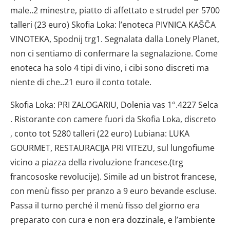
male..2 minestre, piatto di affettato e strudel per 5700
talleri (23 euro) Skofia Loka: l’enoteca PIVNICA KAŠČA
VINOTEKA, Spodnij trg1. Segnalata dalla Lonely Planet,
non ci sentiamo di confermare la segnalazione. Come
enoteca ha solo 4 tipi di vino, i cibi sono discreti ma
niente di che..21 euro il conto totale.
Skofia Loka: PRI ZALOGARIU, Dolenia vas 1°.4227 Selca
. Ristorante con camere fuori da Skofia Loka, discreto
, conto tot 5280 talleri (22 euro) Lubiana: LUKA
GOURMET, RESTAURACIJA PRI VITEZU, sul lungofiume
vicino a piazza della rivoluzione francese.(trg
francososke revolucije). Simile ad un bistrot francese,
con menù fisso per pranzo a 9 euro bevande escluse.
Passa il turno perché il menù fisso del giorno era
preparato con cura e non era dozzinale, e l’ambiente