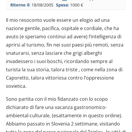
Ritorno il:
18/08/2005
Spesa:
1000 €
Il mio resoconto vuole essere un elogio ad una
nazione gentile, pacifica, ospitale e cordiale, che ha
avuto (e speriamo continui ad avere) l’intelligenza di
aprirsi al turismo, fin nei suoi paesi più remoti, senza
snaturarsi, senza lasciare che grigi alberghi
invadessero i suoi boschi, ricordando sempre al
turista la sua storia, talora triste , come nella zona di
Caporetto, talora vittoriosa contro l’oppressione
sovietica.
Sono partita con il mio fidanzato con lo scopo
dichiarato di fare una vacanza gastronomico-
ambiental-culturale, (esattamente in questo ordine).
Abbiamo passato in Slovenia 2 settimane, visitando
tutta la zona del parco nazionale del Triglav , le città di