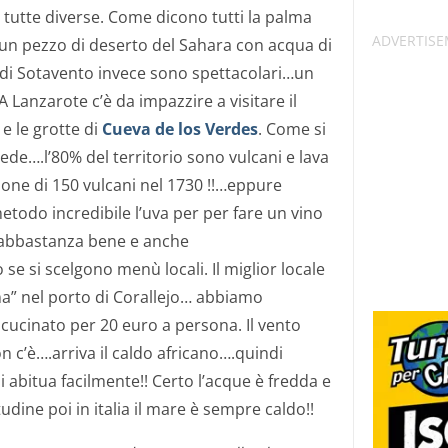
 tutte diverse. Come dicono tutti la palma
un pezzo di deserto del Sahara con acqua di
 di Sotavento invece sono spettacolari…un
A Lanzarote c’è da impazzire a visitare il
 e le grotte di
Cueva de los Verdes
. Come si
vede….l’80% del territorio sono vulcani e lava
zione di 150 vulcani nel 1730 !!…eppure
etodo incredibile l’uva per per fare un vino
a abbastanza bene e anche
 si scelgono menù locali. Il miglior locale
na” nel porto di Corallejo… abbiamo
cucinato per 20 euro a persona. Il vento
n c’è….arriva il caldo africano….quindi
i abitua facilmente!! Certo l’acque è fredda e
tudine poi in italia il mare è sempre caldo!!