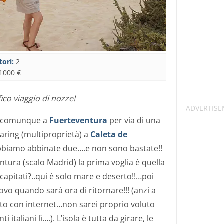
tori:
2
1000 €
co viaggio di nozze!
i comunque a
Fuerteventura
per via di una
aring (multiproprietà) a
Caleta de
abbiamo abbinate due….e non sono bastate!!
ntura (scalo Madrid) la prima voglia è quella
capitati?..qui è solo mare e deserto!!…poi
o quando sarà ora di ritornare!!! (anzi a
lto con internet…non sarei proprio voluto
i italiani lì….). L’isola è tutta da girare, le