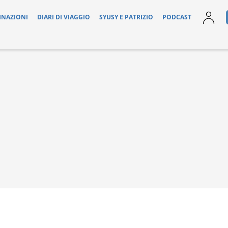
INAZIONI
DIARI DI VIAGGIO
SYUSY E PATRIZIO
PODCAST