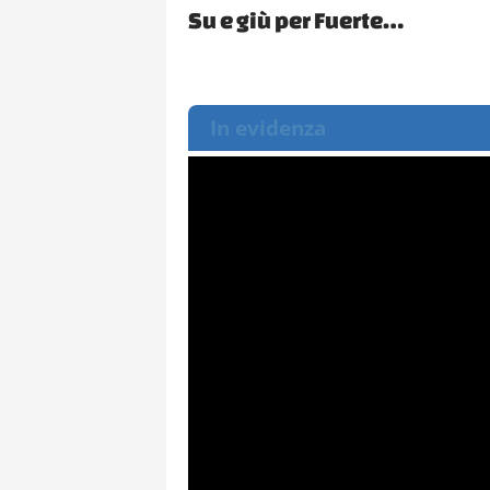
Su e giù per Fuerte…
In evidenza