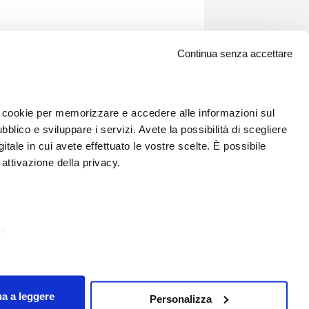
Continua senza accettare
 i cookie per memorizzare e accedere alle informazioni sul
bblico e sviluppare i servizi. Avete la possibilità di scegliere
gitale in cui avete effettuato le vostre scelte. È possibile
attivazione della privacy.
Newsletter
).
icare o ritirare il tuo consenso in qualsiasi momento dalla
sono riservati.
ua a leggere
Personalizza
ostro traffico. Condividiamo inoltre informazioni sul modo in