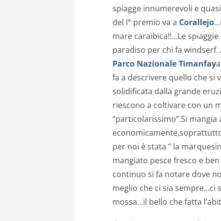
spiagge innumerevoli e quasi
del I° premio va a
Corallejo
…
mare caraibica!!…Le spiaggie
paradiso per chi fa windserf. 
Parco Nazionale Timanfay
a
fa a descrivere quello che si 
solidificata dalla grande eru
riescono a coltivare con un m
“particolarissimo”.Si mangi
economicamente,soprattutto se
per noi è stata ” la marquesi
mangiato pesce fresco e ben 
continuo si fa notare dove no
meglio che ci sia sempre…ci s
mossa…il bello che fatta l’abi