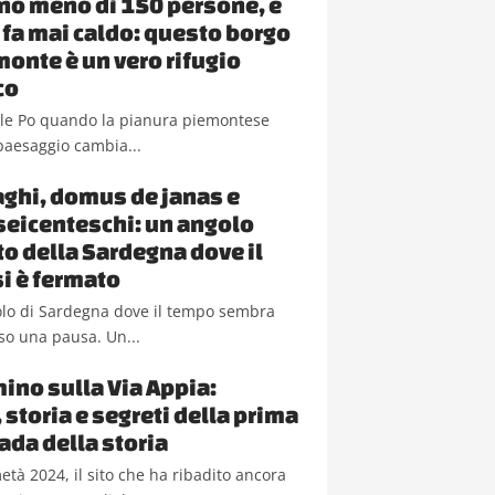
ano meno di 150 persone, e
 fa mai caldo: questo borgo
monte è un vero rifugio
co
alle Po quando la pianura piemontese
l paesaggio cambia...
aghi, domus de janas e
 seicenteschi: un angolo
o della Sardegna dove il
i è fermato
olo di Sardegna dove il tempo sembra
so una pausa. Un...
ino sulla Via Appia:
 storia e segreti della prima
ada della storia
metà 2024, il sito che ha ribadito ancora