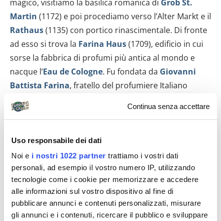
magico, visitiamo la basilica romanica di
Grob St.
Martin
(1172) e poi procediamo verso l’Alter Markt e il
Rathaus
(1135) con portico rinascimentale. Di fronte
ad esso si trova la
Farina Haus
(1709), edificio in cui
sorse la fabbrica di profumi più antica al mondo e
nacque l’
Eau de Cologne
. Fu fondata da
Giovanni
Battista Farina
, fratello del profumiere Italiano
Giovanni Maria Farina, il simbolo dell’azienda è il
Continua senza accettare
tulipano rosso.
03 Gennaio: Escursione ad ESSEN
Uso responsabile dei dati
Noi e
i nostri 1022 partner
trattiamo i vostri dati
Ancora una giornata di escursione, questa volta
personali, ad esempio il vostro numero IP, utilizzando
andiamo ad Essen, ma prima ci dirigiamo al
Castello
tecnologie come i cookie per memorizzare e accedere
di Benrath
che dista circa 15 minuti in treno da
alle informazioni sul vostro dispositivo al fine di
Dusseldorf. Il castello terminato di costruire nel 1770
pubblicare annunci e contenuti personalizzati, misurare
presenta un puro stile Luigi XV. Il corpo centrale,
gli annunci e i contenuti, ricercare il pubblico e sviluppare