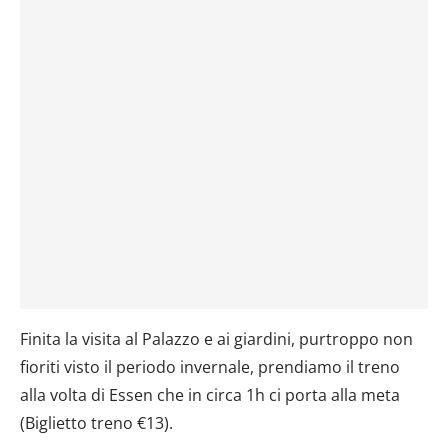
dalla Dichiarazione sui cookie.
Utilizziamo i cookie per personalizzare contenuti ed
annunci, per fornire funzionalità dei social media e per
analizzare il nostro traffico. Condividiamo inoltre
informazioni sul modo in cui utilizzi il nostro sito con i
nostri partner che si occupano di analisi dei dati web,
pubblicità e social media, i quali potrebbero combinarle
con altre informazioni che hai fornito loro o che hanno
raccolto dal tuo utilizzo dei loro servizi.
Finita la visita al Palazzo e ai giardini, purtroppo non
fioriti visto il periodo invernale, prendiamo il treno
alla volta di Essen che in circa 1h ci porta alla meta
(Biglietto treno €13).