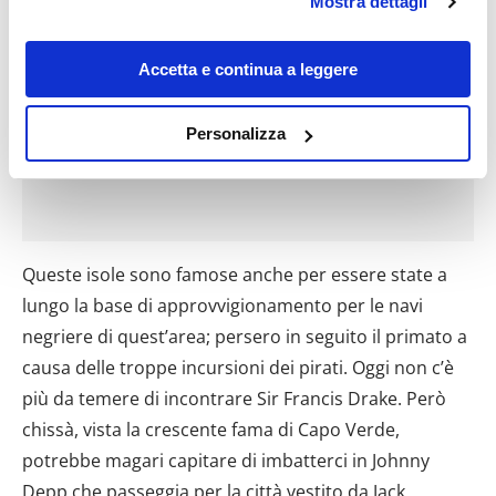
Mostra dettagli
modificare o revocare il proprio consenso in qualsiasi
momento dalla Dichiarazione sui cookie o facendo clic
sull'icona di attivazione della privacy.
Accetta e continua a leggere
Con il tuo consenso, vorremmo anche:
Personalizza
raccogliere informazioni sulla tua posizione
geografica, con un'approssimazione di qualche
metro,
Identificare il tuo dispositivo, scansionandolo
attivamente alla ricerca di caratteristiche specifiche
Queste isole sono famose anche per essere state a
(impronte digitali).
lungo la base di approvvigionamento per le navi
Approfondisci come vengono elaborati i tuoi dati personali
negriere di quest’area; persero in seguito il primato a
e imposta le tue preferenze nella
sezione dettagli
. Puoi
causa delle troppe incursioni dei pirati. Oggi non c’è
modificare o ritirare il tuo consenso in qualsiasi momento
dalla Dichiarazione sui cookie.
più da temere di incontrare Sir Francis Drake. Però
chissà, vista la crescente fama di Capo Verde,
Utilizziamo i cookie per personalizzare contenuti ed
potrebbe magari capitare di imbatterci in Johnny
annunci, per fornire funzionalità dei social media e per
Depp che passeggia per la città vestito da Jack