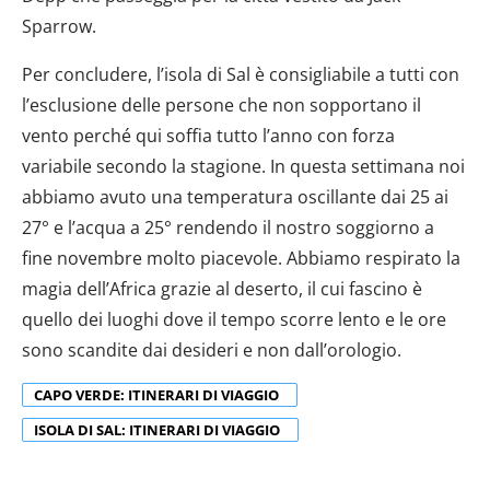
analizzare il nostro traffico. Condividiamo inoltre
Sparrow.
informazioni sul modo in cui utilizzi il nostro sito con i
nostri partner che si occupano di analisi dei dati web,
Per concludere, l’isola di Sal è consigliabile a tutti con
pubblicità e social media, i quali potrebbero combinarle
l’esclusione delle persone che non sopportano il
con altre informazioni che hai fornito loro o che hanno
vento perché qui soffia tutto l’anno con forza
raccolto dal tuo utilizzo dei loro servizi.
variabile secondo la stagione. In questa settimana noi
abbiamo avuto una temperatura oscillante dai 25 ai
27° e l’acqua a 25° rendendo il nostro soggiorno a
fine novembre molto piacevole. Abbiamo respirato la
magia dell’Africa grazie al deserto, il cui fascino è
quello dei luoghi dove il tempo scorre lento e le ore
sono scandite dai desideri e non dall’orologio.
CAPO VERDE: ITINERARI DI VIAGGIO
ISOLA DI SAL: ITINERARI DI VIAGGIO