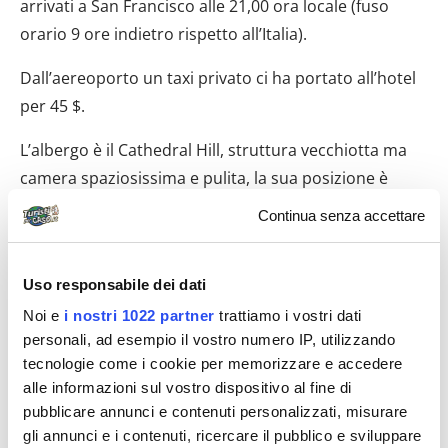
arrivati a San Francisco alle 21,00 ora locale (fuso
orario 9 ore indietro rispetto all’Italia).
Dall’aereoporto un taxi privato ci ha portato all’hotel
per 45 $.
L’albergo è il Cathedral Hill, struttura vecchiotta ma
camera spaziosissima e pulita, la sua posizione è
ottima (2 notti 130,00 euro) 06/08 2° giorno – San
Continua senza accettare
Francisco Questa mattina sveglia di buon ora grazie al
jet lag,colazione da Starbucks un posto carino dove
Uso responsabile dei dati
bevi latte, caffè, cappuccino o cioccolata in quei
bicchiei con il coperchio che si vedono in tutti i film
Noi e
i nostri 1022 partner
trattiamo i vostri dati
personali, ad esempio il vostro numero IP, utilizzando
americani, mio marito si è lanciato in un succo di
tecnologie come i cookie per memorizzare e accedere
mela caldo con panna e caramello eccezionale. La
alle informazioni sul vostro dispositivo al fine di
temperatra è primaverile e stupenda, ci avevano
pubblicare annunci e contenuti personalizzati, misurare
detto di portarci addirittura una giacca a vento, noi
gli annunci e i contenuti, ricercare il pubblico e sviluppare