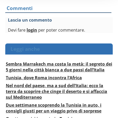
(impronte digitali).
Commenti
Approfondisci come vengono elaborati i tuoi dati personali
e imposta le tue preferenze nella
sezione dettagli
. Puoi
Lascia un commento
modificare o ritirare il tuo consenso in qualsiasi momento
Devi fare
login
per poter commentare.
dalla Dichiarazione sui cookie.
Utilizziamo i cookie per personalizzare contenuti ed
Leggi anche
annunci, per fornire funzionalità dei social media e per
analizzare il nostro traffico. Condividiamo inoltre
informazioni sul modo in cui utilizzi il nostro sito con i
Sembra Marrakech ma costa la metà: il segreto dei
nostri partner che si occupano di analisi dei dati web,
5 giorni nella città bianca a due passi dall’Italia
pubblicità e social media, i quali potrebbero combinarle
Tunisia, dove Roma incontra l’Africa
con altre informazioni che hai fornito loro o che hanno
Nel nord del paese, ma a sud dell’Italia: ecco la
raccolto dal tuo utilizzo dei loro servizi.
terra da scoprire che cinge il deserto e si affaccia
sul Mediterraneo
Due settimane scoprendo la Tunisia in auto, i
consigli giusti per un viaggio privo di sorprese