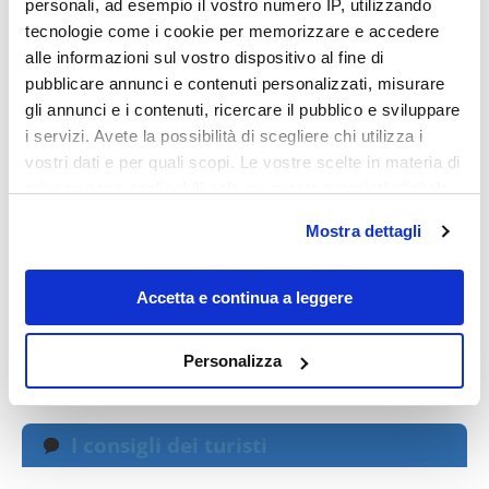
personali, ad esempio il vostro numero IP, utilizzando
tecnologie come i cookie per memorizzare e accedere
TUNISIA: ITINERARI DI VIAGGIO
alle informazioni sul vostro dispositivo al fine di
pubblicare annunci e contenuti personalizzati, misurare
gli annunci e i contenuti, ricercare il pubblico e sviluppare
i servizi. Avete la possibilità di scegliere chi utilizza i
vostri dati e per quali scopi. Le vostre scelte in materia di
privacy sono applicabili solo su questa proprietà digitale
in cui avete effettuato le vostre scelte. È possibile
Mostra dettagli
modificare o revocare il proprio consenso in qualsiasi
momento dalla Dichiarazione sui cookie o facendo clic
sull'icona di attivazione della privacy.
Accetta e continua a leggere
Con il tuo consenso, vorremmo anche:
Caterina Bagni 1
Personalizza
raccogliere informazioni sulla tua posizione
geografica, con un'approssimazione di qualche
metro,
I consigli dei turisti
Identificare il tuo dispositivo, scansionandolo
attivamente alla ricerca di caratteristiche specifiche