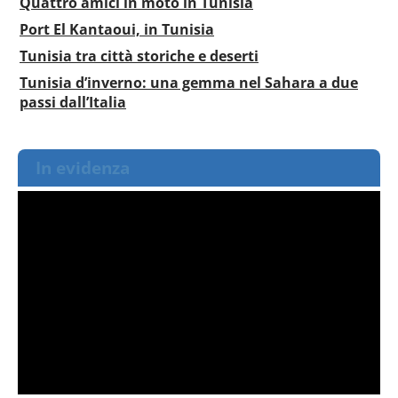
Quattro amici in moto in Tunisia
Port El Kantaoui, in Tunisia
Tunisia tra città storiche e deserti
Tunisia d’inverno: una gemma nel Sahara a due
passi dall’Italia
In evidenza