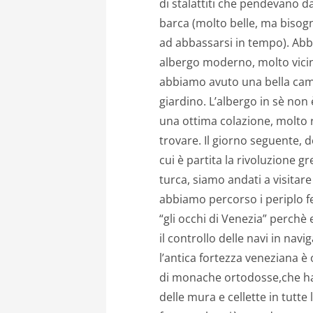
di stalattiti che pendevano da
barca (molto belle, ma bisog
ad abbassarsi in tempo). Abb
albergo moderno, molto vicino
abbiamo avuto una bella cam
giardino. L’albergo in sè no
una ottima colazione, molto 
trovare. Il giorno seguente, do
cui è partita la rivoluzione 
turca, siamo andati a visitar
abbiamo percorso i periplo 
“gli occhi di Venezia” perch
il controllo delle navi in nav
l’antica fortezza veneziana 
di monache ortodosse,che han
delle mura e cellette in tutte 