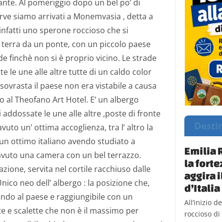
nte. Al pomeriggio dopo un bel po’ di
curve siamo arrivati a Monemvasia , detta a
 infatti uno sperone roccioso che si
 terra da un ponte, con un piccolo paese
e finchè non si è proprio vicino. Le strade
 le une alle altre tutte di un caldo color
sovrasta il paese non era vistabile a causa
 al Theofano Art Hotel. E’ un albergo
 addossate le une alle altre ,poste di fronte
Desti
uto un’ ottima accoglienza, tra l’ altro la
a un ottimo italiano avendo studiato a
Emilia 
avuto una camera con un bel terrazzo.
la fort
ione, servita nel cortile racchiuso dalle
aggira 
nico neo dell’ albergo : la posizione che,
d’Italia
ondo al paese e raggiungibile con un
All’inizio 
te e scalette che non è il massimo per
roccioso di 