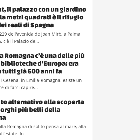
t, il palazzo con un giardino
a metri quadrati è il rifugio
dei reali di Spagna
229 dell'avenida de Joan Mirò, a Palma
 c'è il Palacio de...
ia Romagna c’è una delle più
 biblioteche d’Europa: era
 tutti già 600 anni fa
i Cesena, in Emilia-Romagna, esiste un
e di farci capire...
to alternativo alla scoperta
orghi più belli della
na
lla Romagna di solito pensa al mare, alla
ll’estate. In...