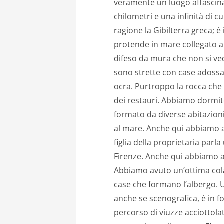
veramente un luogo affascina
chilometri e una infinità di 
ragione la Gibilterra greca; è
protende in mare collegato a
difeso da mura che non si ved
sono strette con case adossate
ocra. Purtroppo la rocca che 
dei restauri. Abbiamo dormito
formato da diverse abitazioni
al mare. Anche qui abbiamo av
figlia della proprietaria parl
Firenze. Anche qui abbiamo 
Abbiamo avuto un’ottima colaz
case che formano l’albergo. U
anche se scenografica, è in f
percorso di viuzze acciottola