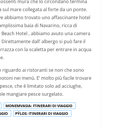
possenti mura che lo circondano termina
 sul mare collegata al forte da un ponte.
ove abbiamo trovato uno affascinante hotel
amplissima baia di Navarino, ricca di
lis Beach Hotel , abbiamo avuto una camera
Direttamente dall’ albergo si può fare il
rrazza con la scaletta per entrare in acqua
e.
e riguardo ai ristoranti se non che sono
toni nei menù. E’ molto più facile trovare
 pesce, che è limitato solo ad acciughe,
uole mangiare pesce surgelato.
MONEMVASIA: ITINERARI DI VIAGGIO
AGGIO
PÝLOS: ITINERARI DI VIAGGIO