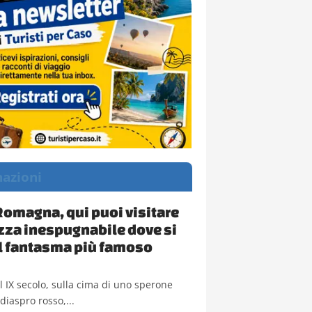
nazioni
Romagna, qui puoi visitare
ezza inespugnabile dove si
il fantasma più famoso
del IX secolo, sulla cima di uno sperone
diaspro rosso,...