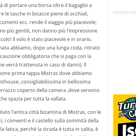
tà di portare una borsa oltre il bagaglio a
 le tasche in bisacce piene di occhiali,
ocumenti ecc. rende il viaggio più piacevole;
ono più gentili, non danno più l’impressione
olo! Il volo è stato piacevole e in orario.
amata abbiamo, dopo una lunga coda, ritirato
a cauzione obbligatoria che si paga con la
he verrà trattenuta in caso di danni). Il
 come prima tappa Mistras dove abbiamo
thouse, consigliabilissima in bellissima
terrazzo coperto della camera ,dove servono
e spazia per tutta la vallata.
to l’antica città bizantina di Mistras, con le
i, i conventi e il castello sulla sommità della
a fatica, perchè la strada è tutta in salita, è