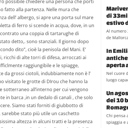
erò possibile chiedere una persona che porti
Mariven
mo fatto alla partenza. Nelle mura che
di 33mil
nza dell’ albergo, si apre una porta sul mare
estivo 
aletta di ferro si scende in acqua, dove, in un
Al numero 
contrato una coppia di tartarughe di
de Mallorca,
stato detto,. sono stanziali. Il giorno dopo
econdo dito”, cioè la penisola del Mani. E’
In Emil
antiche
ricchi di alte torri di difesa, arroccati ai
aperta a
difficlmente raggiungibile e le spiagge,
 da grossi ciotoli, indubbiamente non è l’
Nel cuore d
luogo capac
o visitato le grotte di DIrou che hanno la
me sotterraneo all’interno per cui vengono
Un agos
in barca ,in un dedalo di canali , che solo
dei 10 b
re. Siamo stati forniti di giubbotto di
Romag
 sarebbe stato più utile un caschetto
Chi pensa a
sissima altezza in alcuni tratti e la presenza
spiaggia e a