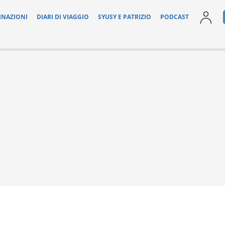
INAZIONI
DIARI DI VIAGGIO
SYUSY E PATRIZIO
PODCAST