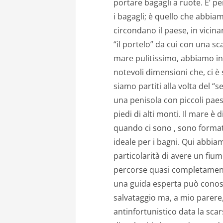
portare bagagli a ruote. E’ p
i bagagli; è quello che abbia
circondano il paese, in vicina
“il portelo” da cui con una sc
mare pulitissimo, abbiamo in
notevoli dimensioni che, ci è 
siamo partiti alla volta del “s
una penisola con piccoli paesi, 
piedi di alti monti. Il mare è 
quando ci sono , sono formate
ideale per i bagni. Qui abbiam
particolarità di avere un fiu
percorse quasi completamente 
una guida esperta può conosce
salvataggio ma, a mio parere,
antinfortunistico data la scar