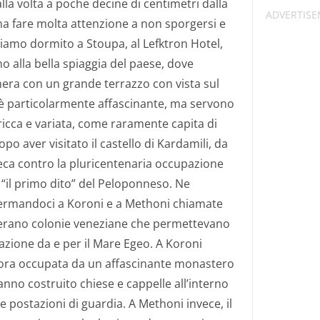
lla volta a poche decine di centimetri dalla
na fare molta attenzione a non sporgersi e
iamo dormito a Stoupa, al Lefktron Hotel,
 alla bella spiaggia del paese, dove
era con un grande terrazzo con vista sul
n è particolarmente affascinante, ma servono
ricca e variata, come raramente capita di
po aver visitato il castello di Kardamili, da
greca contro la pluricentenaria occupazione
e “il primo dito” del Peloponneso. Ne
fermandoci a Koroni e a Methoni chiamate
è erano colonie veneziane che permettevano
igazione da e per il Mare Egeo. A Koroni
è ora occupata da un affascinante monastero
no costruito chiese e cappelle all’interno
le postazioni di guardia. A Methoni invece, il