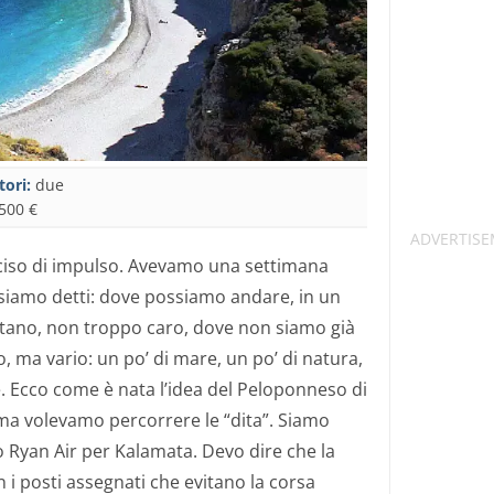
tori:
due
500 €
ciso di impulso. Avevamo una settimana
 siamo detti: dove possiamo andare, in un
tano, non troppo caro, dove non siamo già
, ma vario: un po’ di mare, un po’ di natura,
te. Ecco come è nata l’idea del Peloponneso di
ma volevamo percorrere le “dita”. Siamo
o Ryan Air per Kalamata. Devo dire che la
n i posti assegnati che evitano la corsa