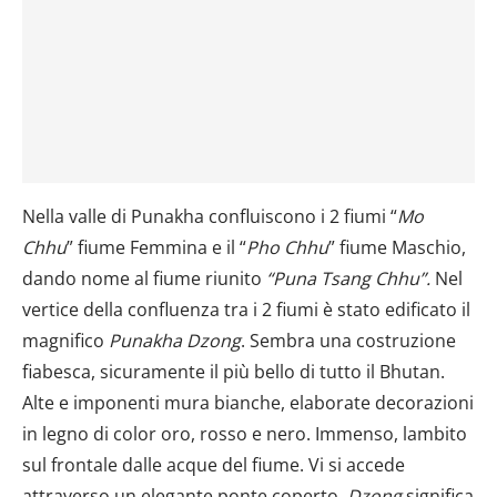
Nella valle di Punakha confluiscono i 2 fiumi “
Mo
Chhu
” fiume Femmina e il “
Pho Chhu
” fiume Maschio,
dando nome al fiume riunito
“Puna Tsang Chhu”.
Nel
vertice della confluenza tra i 2 fiumi è stato edificato il
magnifico
Punakha Dzong
. Sembra una costruzione
fiabesca, sicuramente il più bello di tutto il Bhutan.
Alte e imponenti mura bianche, elaborate decorazioni
in legno di color oro, rosso e nero. Immenso, lambito
sul frontale dalle acque del fiume. Vi si accede
attraverso un elegante ponte coperto.
Dzong
significa