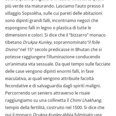
dalla Dichiarazione sui cookie.
più verde sta maturando. Lasciamo l’auto presso il
villaggio Sopsokha, sulle cui pareti delle abitazioni
Utilizziamo i cookie per personalizzare contenuti ed
annunci, per fornire funzionalità dei social media e per
sono dipinti grandi falli, incontriamo negozi che
analizzare il nostro traffico. Condividiamo inoltre
espongono falli in legno o plastica di tutte le
informazioni sul modo in cui utilizzi il nostro sito con i
dimensioni e colori. Si dice che il “bizzarro” monaco
nostri partner che si occupano di analisi dei dati web,
tibetano
Drukpa Kunley
, soprannominato
“il folle
pubblicità e social media, i quali potrebbero combinarle
Divino”
nel 15° secolo predicasse in Bhutan che si
con altre informazioni che hai fornito loro o che hanno
potesse raggiungere l’illuminazione conducendo
raccolto dal tuo utilizzo dei loro servizi.
un’animata vita sessuale. Da quel tempo sulle facciate
delle case vengono dipinti enormi falli, in fase
eiaculativa, ai quali vengono attribuite facoltà
fecondative e di salvaguardia dagli spiriti maligni.
Percorrendo un seniero attraverso le risaie
raggiungiamo su una collinetta il
Chimi Lhakhang,
tempio della fertilità, costruito nel 1500. Si dice che
qui il monaco
Drukpa Kunley
abbia fulminato una