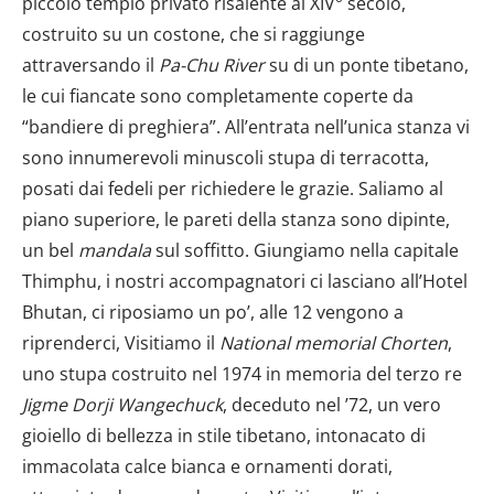
piccolo tempio privato risalente al XIV° secolo,
costruito su un costone, che si raggiunge
attraversando il
Pa-Chu River
su di un ponte tibetano,
le cui fiancate sono completamente coperte da
“bandiere di preghiera”. All’entrata nell’unica stanza vi
sono innumerevoli minuscoli stupa di terracotta,
posati dai fedeli per richiedere le grazie. Saliamo al
piano superiore, le pareti della stanza sono dipinte,
un bel
mandala
sul soffitto. Giungiamo nella capitale
Thimphu, i nostri accompagnatori ci lasciano all’Hotel
Bhutan, ci riposiamo un po’, alle 12 vengono a
riprenderci, Visitiamo il
National memorial Chorten
,
uno stupa costruito nel 1974 in memoria del terzo re
Jigme
Dorji Wangechuck
, deceduto nel ’72, un vero
gioiello di bellezza in stile tibetano, intonacato di
immacolata calce bianca e ornamenti dorati,