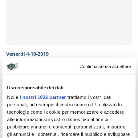
Venerdì 4-10-2019
Continua senza accettare
Si parte alle 9 direzione est, incontriamo un posto di
controllo, dove viene richiesto il permesso per
entrare nel Bhutan Centrale. Saliamo fino al
DochuLa
Uso responsabile dei dati
Pass
(3140 mt). Peccato le nuvole ci nascondano
Noi e
i nostri 1022 partner
trattiamo i vostri dati
l’orizzonte che comprende diverse cime superiori ai
personali, ad esempio il vostro numero IP, utilizzando
6000 e 7000 metri. Su una collinetta a forma
tecnologie come i cookie per memorizzare e accedere
semisferica sono stati costruiti 108 piccoli “
chorten
”
alle informazioni sul vostro dispositivo al fine di
pubblicare annunci e contenuti personalizzati, misurare
(piccole costruzioni che custodiscono reliquie e
gli annunci e i contenuti, ricercare il pubblico e sviluppare
offerte) disposti in cerchi concentrici, sono cellette