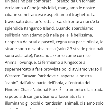
un paesino per comprarci il pranzo da un fornaio.
Arriviamo a Cape Jervis felici, mangiamo le nostre
cibarie semi-francesi e aspettiamo il traghetto. La
traversata dura un’oretta circa, di fronte a noi c’è la
splendida Kangaroo Island. Quando sbarchiamo
sull’isola non stiamo più nella pelle, è bellissima,
ricoperta da prati e pascoli, regna una pace infinita, le
strade sono di sabbia rossa (solo 2-3 strade principali
sono asfaltate), l’oceano azzurro come cornice.
Animali ovunque. Ci fermiamo a Kingscote al
supermercato a fare provviste poi ci avviamo verso il
Western Caravan Park dove ci aspetta la nostra
“cabin”, dall’altra parte dell’isola, all’entrata del
Flinders Chase National Park. È il tramonto e la strada
si popola di canguri. Siamo affascinati, i fari
illuminano gli occhi di tantissimi animali, ci siamo solo