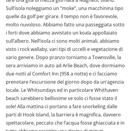
Sull’isola noleggiamo un “moke”, una macchinina tipo
quelle da golf per girare. Il tempo non è favorevole,
molto nuvoloso. Abbiamo fatto una passeggiata sotto
i forti dove abbiamo avvistato un koala appollaiato
sull’albero. Nell’isola ci sono molti animali, abbiamo
visto i rock wallaby, vari tipi di uccelli e vegetazione di
vario genere. Dopo pranzo torniamo a Townsville, la
sera arriviamo in auto ad Arlie Beach, dove dormiamo
due notti al Comfort Inn (95$ a notte) e ci facciamo
prenotare l’escursione del giorno dopo da un’agenzia
locale. Le Whitsundays ed in particolare Whithaven
beach sarebbero bellissime se solo ci fosse stato il
sole! Alla mattina ci portano a fare snorkeling dalle
parti di Hook Island, la barriera è magnifica, davvero
spettacolare, peccato che l’acqua fosse ghiacciata e in
tutto abbiamo resistito una decina di minuti…