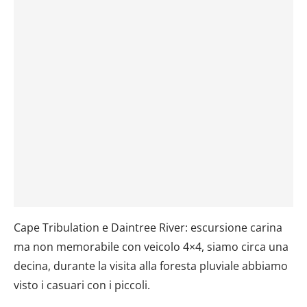
dalla Dichiarazione sui cookie.
Utilizziamo i cookie per personalizzare contenuti ed
annunci, per fornire funzionalità dei social media e per
analizzare il nostro traffico. Condividiamo inoltre
informazioni sul modo in cui utilizzi il nostro sito con i
nostri partner che si occupano di analisi dei dati web,
pubblicità e social media, i quali potrebbero combinarle
con altre informazioni che hai fornito loro o che hanno
raccolto dal tuo utilizzo dei loro servizi.
Cape Tribulation e Daintree River: escursione carina
ma non memorabile con veicolo 4×4, siamo circa una
decina, durante la visita alla foresta pluviale abbiamo
visto i casuari con i piccoli.