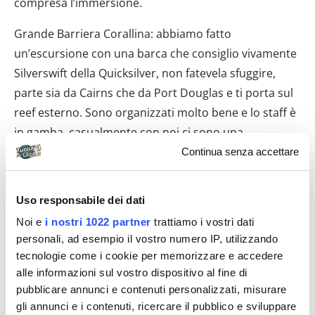
compresa l’immersione.
Grande Barriera Corallina: abbiamo fatto
un’escursione con una barca che consiglio vivamente
Silverswift della Quicksilver, non fatevela sfuggire,
parte sia da Cairns che da Port Douglas e ti porta sul
reef esterno. Sono organizzati molto bene e lo staff è
in gamba, casualmente con noi ci sono una
quarantina di militari australiani che fanno
Continua senza accettare
immersioni, la consegna dell’attrezzatura e della
muta è militare: di corsa sul ponte mentre la barca va
Uso responsabile dei dati
a palla e vieni sbattacchiato da tutte le parti. Quasi
Noi e
i nostri 1022 partner
trattiamo i vostri dati
tutti fanno immersioni, un gruppo più piccolo fa solo
personali, ad esempio il vostro numero IP, utilizzando
snorkelling. Il mare è splendido, non è freddo, ma la
tecnologie come i cookie per memorizzare e accedere
mezza muta pesante ci vuole, il reef è spettacolare:
alle informazioni sul vostro dispositivo al fine di
coralli enormi, madrepore cervello, foreste piene di
pubblicare annunci e contenuti personalizzati, misurare
gli annunci e i contenuti, ricercare il pubblico e sviluppare
colori: fuxia, blu, azzurri, gialli, pesci Napoleone in