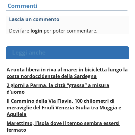
Commenti
Lascia un commento
Devi fare
login
per poter commentare.
Leggi anche
A ruota libera in riva al mare: in bicicletta lungo la
costa nordoccidentale della Sardegna
2 giorni a Parma, la città “grassa” a misura
d’uomo
Il Cammino della Via Flavia, 100 chilometri di
meraviglie del Friuli Venezia Giulia tra Muggia e
Aquileia
Marettimo, l’isola dove il tempo sembra essersi
fermato