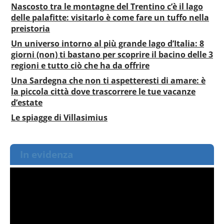
Nascosto tra le montagne del Trentino c’è il lago
delle palafitte: visitarlo è come fare un tuffo nella
preistoria
Un universo intorno al più grande lago d’Italia: 8
giorni (non) ti bastano per scoprire il bacino delle 3
regioni e tutto ciò che ha da offrire
Una Sardegna che non ti aspetteresti di amare: è
la piccola città dove trascorrere le tue vacanze
d’estate
Le spiagge di Villasimius
In evidenza