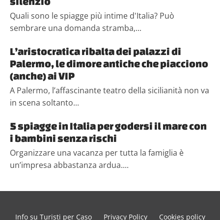
silenzio
Quali sono le spiagge più intime d'Italia? Può
sembrare una domanda stramba,...
L’aristocratica ribalta dei palazzi di
Palermo, le dimore antiche che piacciono
(anche) ai VIP
A Palermo, l’affascinante teatro della sicilianità non va
in scena soltanto...
5 spiagge in Italia per godersi il mare con
i bambini senza rischi
Organizzare una vacanza per tutta la famiglia è
un’impresa abbastanza ardua....
Info su Turisti per Caso
Privacy Policy
Cookies policy