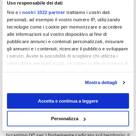
Uso responsabile dei dati
Noi e
i nostri 1022 partner
trattiamo i vostri dati
personali, ad esempio il vostro numero IP, utilizzando
tecnologie come i cookie per memorizzare e accedere
alle informazioni sul vostro dispositivo al fine di
pubblicare annunci e contenuti personalizzati, misurare
gli annunci e i contenuti, ricercare il pubblico e sviluppare
i servizi. Avete la possibilità di scegliere chi utilizza i
vostri dati e per quali scopi. Le vostre scelte in materia di
privacy sono applicabili solo su questa proprietà digitale
in cui avete effettuato le vostre scelte. È possibile
In prossimità di Crochi di Caulonia a circa 5 km,
Mostra dettagli
modificare o revocare il proprio consenso in qualsiasi
raggiungiamo la frazione San Nicola di Paulonia e
momento dalla Dichiarazione sui cookie o facendo clic
dopo un bellissimo percorso che accompagna il greto
sull'icona di attivazione della privacy.
Accetta e continua a leggere
della fiumara Allaro raggiungiamo l’incantevole Eremo
di Santo Ilarione Abate.
Con il tuo consenso, vorremmo anche:
Personalizza
raccogliere informazioni sulla tua posizione
La fondazione dell’eremo risale al monachesimo
geografica, con un'approssimazione di qualche
bizantino (X° sec.) fortemente radicato sul territorio; il