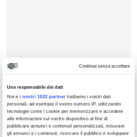
Continua senza accettare
Uso responsabile dei dati
Ci dirigiamo verso l’enoteca/ bistrot/ affitta camere
Noi e
i nostri 1022 partner
trattiamo i vostri dati
Uve
, ambiente elegante, grazioso e ben curato.
personali, ad esempio il vostro numero IP, utilizzando
tecnologie come i cookie per memorizzare e accedere
Immancabili i turisti stranieri. Ci concediamo un
alle informazioni sul vostro dispositivo al fine di
aperitivo a base di vini locali accompagnato da un
pubblicare annunci e contenuti personalizzati, misurare
ottimo tagliere di formaggi e salumi.
gli annunci e i contenuti, ricercare il pubblico e sviluppare