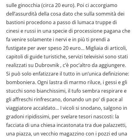
sulle ginocchia (circa 20 euro). Poi ci accorgiamo
dell’assurdità della cosa dato che sulla sommità dei
bastioni procedono a passo di lumaca truppe di
cinesi e russi in una specie di processione pagana che
fa venire solamente i nervi e in più ti prendi a
fustigate per aver speso 20 euro… Migliaia di articoli,
capitoli di guide turistiche, servizi televisivi sono stati
realizzati su Dubrovnik , c’è poc’altro da aggiungere.
Si può solo enfatizzare il tutto in un’unica definizione:
bomboniera. Ogni lastra di marmo riluce, i gessi e gli
stucchi sono bianchissimi, il tufo sembra respirare e
gli affreschi rinfrescano, donando un po’ di pace al
viaggiatore accaldato… I vicoli si snodano, salgono in
gradoni ripidissimi, per svelare tesori nascosti: la
facciata di una chiesa incastonata tra due palazzetti,
una piazza, un vecchio magazzino con i pozzi ed una