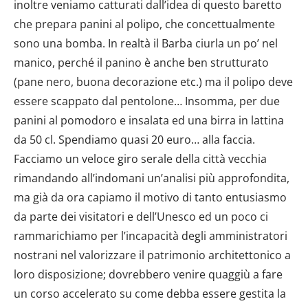
dalla Dichiarazione sui cookie.
inoltre veniamo catturati dall’idea di questo baretto
che prepara panini al polipo, che concettualmente
Utilizziamo i cookie per personalizzare contenuti ed
sono una bomba. In realtà il Barba ciurla un po’ nel
annunci, per fornire funzionalità dei social media e per
manico, perché il panino è anche ben strutturato
analizzare il nostro traffico. Condividiamo inoltre
(pane nero, buona decorazione etc.) ma il polipo deve
informazioni sul modo in cui utilizzi il nostro sito con i
essere scappato dal pentolone… Insomma, per due
nostri partner che si occupano di analisi dei dati web,
pubblicità e social media, i quali potrebbero combinarle
panini al pomodoro e insalata ed una birra in lattina
con altre informazioni che hai fornito loro o che hanno
da 50 cl. Spendiamo quasi 20 euro… alla faccia.
raccolto dal tuo utilizzo dei loro servizi.
Facciamo un veloce giro serale della città vecchia
rimandando all’indomani un’analisi più approfondita,
ma già da ora capiamo il motivo di tanto entusiasmo
da parte dei visitatori e dell’Unesco ed un poco ci
rammarichiamo per l’incapacità degli amministratori
nostrani nel valorizzare il patrimonio architettonico a
loro disposizione; dovrebbero venire quaggiù a fare
un corso accelerato su come debba essere gestita la