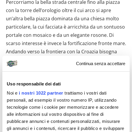
Percorriamo la bella strada centrale fino alla piazza
con la torre dell’orologio oltre il cui arco si apre
un’altra bella piazza dominata da una chiesa molto
particolare, la cui facciata è arricchita da un sontuoso
portale con mosaico e da un elegante rosone. Di
scarso interesse è invece la fortificazione fronte mare.
Andando verso la frontiera con la Croazia bisogna
prestare molta attenzione ai limiti di velocità e
Continua senza accettare
tentare di rispettarli, perché siamo stati avvisati
preventivamente della presenza di autopattuglie della
Uso responsabile dei dati
polizia stradale dotate di puntatore laser, infatti ne
vediamo un paio. Le operazioni doganali non sono
Noi e
i nostri 1022 partner
trattiamo i vostri dati
personali, ad esempio il vostro numero IP, utilizzando
velocissime, ma nemmeno particolarmente lente e la
tecnologie come i cookie per memorizzare e accedere
coda di auto è esigua, per cui ce la caviamo con poca
alle informazioni sul vostro dispositivo al fine di
attesa. La strada che dalla dogana conduce a
pubblicare annunci e contenuti personalizzati, misurare
Dubrovnik è piacevole e notiamo la perfezione del
gli annunci e i contenuti, ricercare il pubblico e sviluppare