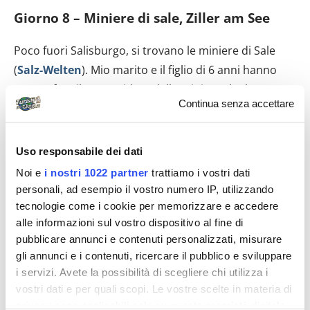
Giorno 8 – Miniere di sale, Ziller am See
Poco fuori Salisburgo, si trovano le miniere di Sale
(
Salz-Welten
). Mio marito e il figlio di 6 anni hanno
potuto fare il tour guidato delle miniere che hanno
Continua senza accettare
reputato davvero interessante oltre che divertente
(dura 1 ora e mezza). Sotto i 4 anni non si può
partecipare e quindi io e il piccolo siamo stati fuori e
Uso responsabile dei dati
abbiamo visitato il villaggio celtico che fa sempre
Noi e
i nostri 1022 partner
trattiamo i vostri dati
parte del complesso delle miniere.
personali, ad esempio il vostro numero IP, utilizzando
tecnologie come i cookie per memorizzare e accedere
alle informazioni sul vostro dispositivo al fine di
pubblicare annunci e contenuti personalizzati, misurare
gli annunci e i contenuti, ricercare il pubblico e sviluppare
i servizi. Avete la possibilità di scegliere chi utilizza i
vostri dati e per quali scopi. Le vostre scelte in materia di
privacy sono applicabili solo su questa proprietà digitale