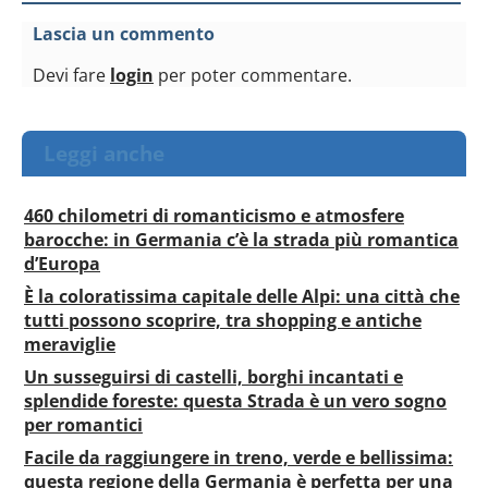
Lascia un commento
Devi fare
login
per poter commentare.
Leggi anche
460 chilometri di romanticismo e atmosfere
barocche: in Germania c’è la strada più romantica
d’Europa
È la coloratissima capitale delle Alpi: una città che
tutti possono scoprire, tra shopping e antiche
meraviglie
Un susseguirsi di castelli, borghi incantati e
splendide foreste: questa Strada è un vero sogno
per romantici
Facile da raggiungere in treno, verde e bellissima:
questa regione della Germania è perfetta per una