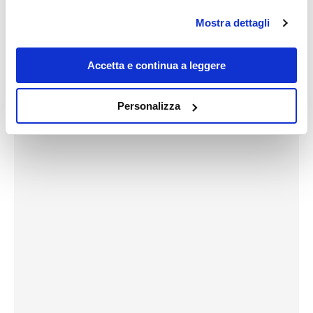
in cui avete effettuato le vostre scelte. È possibile
Mostra dettagli
modificare o revocare il proprio consenso in qualsiasi
momento dalla Dichiarazione sui cookie o facendo clic
sull'icona di attivazione della privacy.
Accetta e continua a leggere
Con il tuo consenso, vorremmo anche:
Personalizza
raccogliere informazioni sulla tua posizione
geografica, con un'approssimazione di qualche
metro,
Identificare il tuo dispositivo, scansionandolo
attivamente alla ricerca di caratteristiche specifiche
(impronte digitali).
Approfondisci come vengono elaborati i tuoi dati personali
e imposta le tue preferenze nella
sezione dettagli
. Puoi
modificare o ritirare il tuo consenso in qualsiasi momento
dalla Dichiarazione sui cookie.
Utilizziamo i cookie per personalizzare contenuti ed