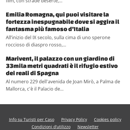
film, con strade deserte,...
Emilia Romagna, qui puoi visitare la
fortezza inespugnabile dove si aggira il
fantasma più famoso d’Italia
All’inizio del IX secolo, sulla cima di uno sperone
roccioso di diaspro rosso,...
Marivent, il palazzo con un giardino di
33mila metri quadrati è il rifugio estivo
dei reali di Spagna
Al numero 229 dell'avenida de Joan Mirò, a Palma de
Mallorca, c'è il Palacio de...
Info su Turisti per Caso
Privacy Policy
Cookies policy
Condizioni d’utilizzo
Newsletter