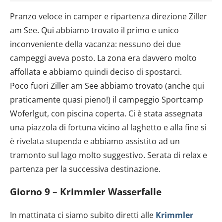
annunci, per fornire funzionalità dei social media e per
Pranzo veloce in camper e ripartenza direzione Ziller
analizzare il nostro traffico. Condividiamo inoltre
informazioni sul modo in cui utilizzi il nostro sito con i
am See. Qui abbiamo trovato il primo e unico
nostri partner che si occupano di analisi dei dati web,
inconveniente della vacanza: nessuno dei due
pubblicità e social media, i quali potrebbero combinarle
campeggi aveva posto. La zona era davvero molto
con altre informazioni che hai fornito loro o che hanno
affollata e abbiamo quindi deciso di spostarci.
raccolto dal tuo utilizzo dei loro servizi.
Poco fuori Ziller am See abbiamo trovato (anche qui
praticamente quasi pieno!) il campeggio Sportcamp
Woferlgut, con piscina coperta. Ci è stata assegnata
una piazzola di fortuna vicino al laghetto e alla fine si
è rivelata stupenda e abbiamo assistito ad un
tramonto sul lago molto suggestivo. Serata di relax e
partenza per la successiva destinazione.
Giorno 9 – Krimmler Wasserfalle
In mattinata ci siamo subito diretti alle
Krimmler