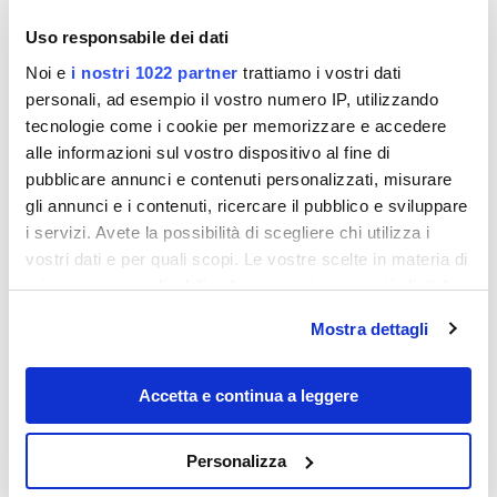
Uso responsabile dei dati
Noi e
i nostri 1022 partner
trattiamo i vostri dati
personali, ad esempio il vostro numero IP, utilizzando
tecnologie come i cookie per memorizzare e accedere
alle informazioni sul vostro dispositivo al fine di
pubblicare annunci e contenuti personalizzati, misurare
gli annunci e i contenuti, ricercare il pubblico e sviluppare
i servizi. Avete la possibilità di scegliere chi utilizza i
vostri dati e per quali scopi. Le vostre scelte in materia di
Destinazioni
privacy sono applicabili solo su questa proprietà digitale
in cui avete effettuato le vostre scelte. È possibile
Mostra dettagli
modificare o revocare il proprio consenso in qualsiasi
momento dalla Dichiarazione sui cookie o facendo clic
sull'icona di attivazione della privacy.
Accetta e continua a leggere
Con il tuo consenso, vorremmo anche:
Personalizza
raccogliere informazioni sulla tua posizione