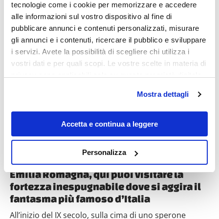
tecnologie come i cookie per memorizzare e accedere
alle informazioni sul vostro dispositivo al fine di
pubblicare annunci e contenuti personalizzati, misurare
gli annunci e i contenuti, ricercare il pubblico e sviluppare
i servizi. Avete la possibilità di scegliere chi utilizza i
Destinazioni
vostri dati e per quali scopi. Le vostre scelte in materia di
privacy sono applicabili solo su questa proprietà digitale
in cui avete effettuato le vostre scelte. È possibile
Mostra dettagli
modificare o revocare il proprio consenso in qualsiasi
momento dalla Dichiarazione sui cookie o facendo clic
sull'icona di attivazione della privacy.
Accetta e continua a leggere
Con il tuo consenso, vorremmo anche:
Personalizza
raccogliere informazioni sulla tua posizione
geografica, con un'approssimazione di qualche
Emilia Romagna, qui puoi visitare la
metro,
fortezza inespugnabile dove si aggira il
Identificare il tuo dispositivo, scansionandolo
fantasma più famoso d’Italia
attivamente alla ricerca di caratteristiche specifiche
All’inizio del IX secolo, sulla cima di uno sperone
(impronte digitali).