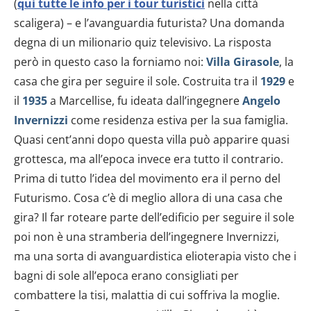
(
qui tutte le info per i tour turistici
nella città
scaligera) – e l’avanguardia futurista? Una domanda
degna di un milionario quiz televisivo. La risposta
però in questo caso la forniamo noi:
Villa Girasole
, la
casa che gira per seguire il sole. Costruita tra il
1929
e
il
1935
a Marcellise, fu ideata dall’ingegnere
Angelo
Invernizzi
come residenza estiva per la sua famiglia.
Quasi cent’anni dopo questa villa può apparire quasi
grottesca, ma all’epoca invece era tutto il contrario.
Prima di tutto l’idea del movimento era il perno del
Futurismo. Cosa c’è di meglio allora di una casa che
gira? Il far roteare parte dell’edificio per seguire il sole
poi non è una stramberia dell’ingegnere Invernizzi,
ma una sorta di avanguardistica elioterapia visto che i
bagni di sole all’epoca erano consigliati per
combattere la tisi, malattia di cui soffriva la moglie.