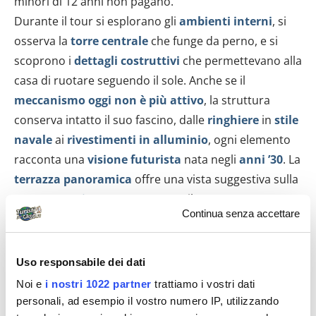
minori di 12 anni non pagano.
Durante il tour si esplorano gli
ambienti interni
, si
osserva la
torre centrale
che funge da perno, e si
scoprono i
dettagli costruttivi
che permettevano alla
casa di ruotare seguendo il sole. Anche se il
meccanismo oggi non è più attivo
, la struttura
conserva intatto il suo fascino, dalle
ringhiere
in
stile
navale
ai
rivestimenti in alluminio
, ogni elemento
racconta una
visione futurista
nata negli
anni ’30
. La
terrazza panoramica
offre una vista suggestiva sulla
campagna circostante
, mentre il
parco esterno
Continua senza accettare
permette di apprezzare la villa anche da diverse
angolazioni. Per partecipare alle visite è necessario
prenotare in anticipo tramite il calendario ufficiale
Uso responsabile dei dati
della
Fondazione
, che gestisce l’apertura al pubblico.
Noi e
i nostri 1022 partner
trattiamo i vostri dati
Le
visite
sono a
numero limitato
e si svolgono solo
personali, ad esempio il vostro numero IP, utilizzando