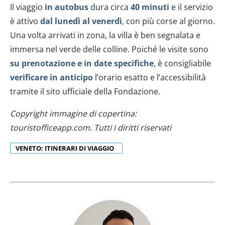
Il viaggio
in autobus
dura circa
40 minuti
e il servizio
Approfondisci come vengono elaborati i tuoi dati personali
è attivo
dal lunedì al venerdì
, con più corse al giorno.
e imposta le tue preferenze nella
sezione dettagli
. Puoi
modificare o ritirare il tuo consenso in qualsiasi momento
Una volta arrivati in zona, la villa è ben segnalata e
dalla Dichiarazione sui cookie.
immersa nel verde delle colline. Poiché le visite sono
su prenotazione e in date specifiche
, è consigliabile
Utilizziamo i cookie per personalizzare contenuti ed
verificare in anticipo
l’orario esatto e l’accessibilità
annunci, per fornire funzionalità dei social media e per
tramite il sito ufficiale della Fondazione.
analizzare il nostro traffico. Condividiamo inoltre
informazioni sul modo in cui utilizzi il nostro sito con i
Copyright immagine di copertina:
nostri partner che si occupano di analisi dei dati web,
touristofficeapp.com. Tutti i diritti riservati
pubblicità e social media, i quali potrebbero combinarle
con altre informazioni che hai fornito loro o che hanno
VENETO: ITINERARI DI VIAGGIO
raccolto dal tuo utilizzo dei loro servizi.