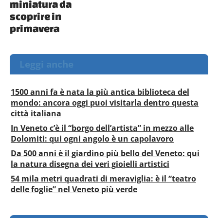
miniatura da
scoprire in
primavera
Leggi anche
1500 anni fa è nata la più antica biblioteca del
mondo: ancora oggi puoi visitarla dentro questa
città italiana
In Veneto c’è il “borgo dell’artista” in mezzo alle
Dolomiti: qui ogni angolo è un capolavoro
Da 500 anni è il giardino più bello del Veneto: qui
la natura disegna dei veri gioielli artistici
54 mila metri quadrati di meraviglia: è il “teatro
delle foglie” nel Veneto più verde