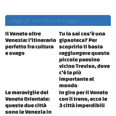
Leggi gli altri diari di viaggio
Il Veneto oltre
Tu lo sai cos’è una
Venezia: l’itinerario
gipsoteca? Per
perfetto fra cultura
scoprirlo ti basta
e svago
raggiungere questo
piccolo paesino
vicino Treviso, dove
c’è la più
importante al
mondo
Le meraviglie del
In giro per il Veneto
Veneto Orientale:
con il treno, ecco le
queste due città
3 città imperdibili
sono le Venezia in