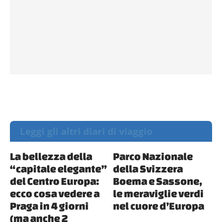
Leggi gli altri diari di viaggio
La bellezza della
Parco Nazionale
“capitale elegante”
della Svizzera
del Centro Europa:
Boema e Sassone,
ecco cosa vedere a
le meraviglie verdi
Praga in 4 giorni
nel cuore d’Europa
(ma anche 2