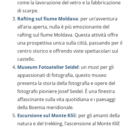
come la lavorazione del vetro e la fabbricazione
Utilizziamo i cookie per personalizzare contenuti ed
di scarpe​​.
annunci, per fornire funzionalità dei social media e per
Rafting sul fiume Moldava
: per un’avventura
analizzare il nostro traffico. Condividiamo inoltre
informazioni sul modo in cui utilizzi il nostro sito con i
all’aria aperta, nulla è più emozionante del
nostri partner che si occupano di analisi dei dati web,
rafting sul fiume Moldava. Questa attività offre
pubblicità e social media, i quali potrebbero combinarle
una prospettiva unica sulla città, passando per il
con altre informazioni che hai fornito loro o che hanno
centro storico e offrendo viste spettacolari sul
raccolto dal tuo utilizzo dei loro servizi.
castello​​.
Museum Fotoatelier Seidel
: un must per gli
appassionati di fotografia, questo museo
presenta la storia della fotografia e opere del
fotografo pioniere Josef Seidel. È una finestra
affascinante sulla vita quotidiana e i paesaggi
della Boemia meridionale​​.
Escursione sul Monte Klíč
: per gli amanti della
natura e del trekking, l’ascensione al Monte Klíč