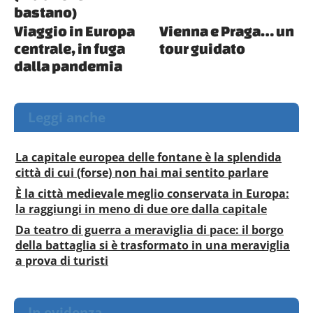
bastano)
Viaggio in Europa
Vienna e Praga… un
centrale, in fuga
tour guidato
dalla pandemia
Leggi anche
La capitale europea delle fontane è la splendida
città di cui (forse) non hai mai sentito parlare
È la città medievale meglio conservata in Europa:
la raggiungi in meno di due ore dalla capitale
Da teatro di guerra a meraviglia di pace: il borgo
della battaglia si è trasformato in una meraviglia
a prova di turisti
In evidenza