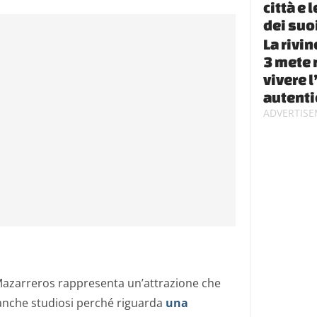
città e 
dei suo
La rivin
3 mete 
vivere l
autenti
 Mazarreros rappresenta un’attrazione che
 anche studiosi perché riguarda
una