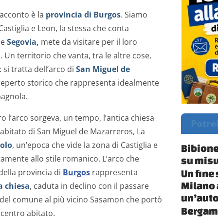
racconto è la
provincia di Burgos
. Siamo
stiglia e Leon, la stessa che conta
e
Segovia,
mete da visitare per il loro
 Un territorio che vanta, tra le altre cose,
si tratta dell’arco di
San Miguel de
reperto storico che rappresenta idealmente
spagnola.
tro l’arco sorgeva, un tempo, l’antica chiesa
Potre
 abitato di San Miguel de Mazarreros, La
colo
, un’epoca che vide la zona di Castiglia e
Bibione
amente allo stile romanico. L’arco che
su misu
 della provincia di
Burgos
rappresenta
Un fine
Milano 
a chiesa
, caduta in declino con il passare
un’auto
 del comune al più vicino Sasamon che portò
Bergamo
centro abitato.