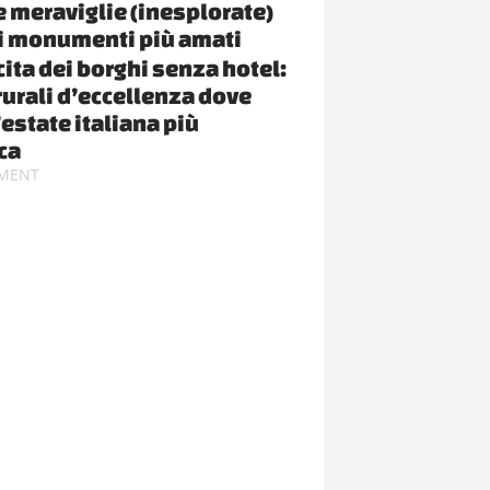
le meraviglie (inesplorate)
i monumenti più amati
cita dei borghi senza hotel:
rurali d’eccellenza dove
’estate italiana più
ca