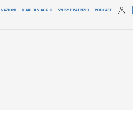
INAZIONI
DIARI DI VIAGGIO
SYUSY E PATRIZIO
PODCAST