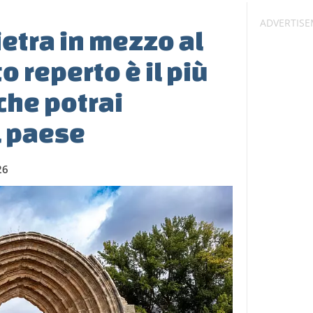
ietra in mezzo al
o reperto è il più
che potrai
l paese
26