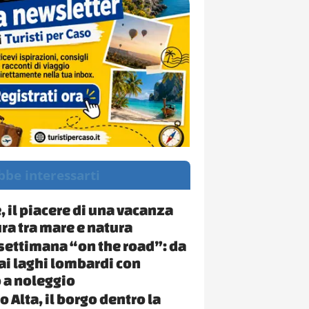
bbe interessarti
, il piacere di una vacanza
ra tra mare e natura
 settimana “on the road”: da
ai laghi lombardi con
 a noleggio
 Alta, il borgo dentro la