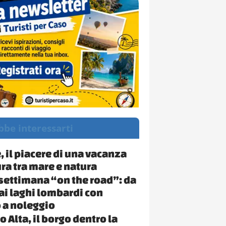
bbe interessarti
, il piacere di una vacanza
ra tra mare e natura
 settimana “on the road”: da
ai laghi lombardi con
 a noleggio
 Alta, il borgo dentro la