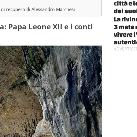
città e 
to di recupero di Alessandro Marchesi
dei suo
La rivin
ia: Papa Leone XII e i conti
3 mete 
vivere l
autenti