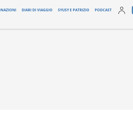
INAZIONI
DIARI DI VIAGGIO
SYUSY E PATRIZIO
PODCAST