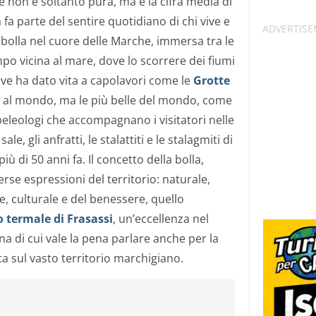
he non è soltanto pura, ma è la cifra media di
 fa parte del sentire quotidiano di chi vive e
bolla nel cuore delle Marche, immersa tra le
o vicina al mare, dove lo scorrere dei fiumi
ive ha dato vita a capolavori come le
Grotte
di al mondo, ma le più belle del mondo, come
peleologi che accompagnano i visitatori nelle
le, gli anfratti, le stalattiti e le stalagmiti di
 di 50 anni fa. Il concetto della bolla,
rse espressioni del territorio: naturale,
 culturale e del benessere, quello
 termale di Frasassi
, un’eccellenza nel
a di cui vale la pena parlare anche per la
ta sul vasto territorio marchigiano.