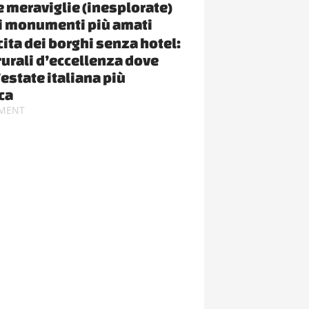
le meraviglie (inesplorate)
i monumenti più amati
cita dei borghi senza hotel:
rurali d’eccellenza dove
’estate italiana più
ca