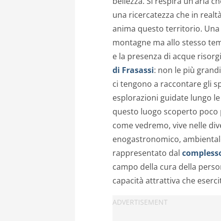
bellezza. Si respira un’aria c
una ricercatezza che in realtà
anima questo territorio. Una 
montagne ma allo stesso temp
e la presenza di acque risorg
di Frasassi
: non le più gran
ci tengono a raccontare gli s
esplorazioni guidate lungo le sa
questo luogo scoperto poco più
come vedremo, vive nelle dive
enogastronomico, ambientale,
rappresentato dal
complesso
campo della cura della person
capacità attrattiva che eserci