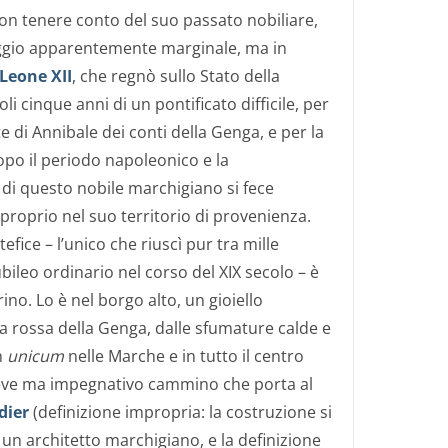
on tenere conto del suo passato nobiliare,
aggio apparentemente marginale, ma in
Leone XII
, che regnò sullo Stato della
li cinque anni di un pontificato difficile, per
te di Annibale dei conti della Genga, e per la
dopo il periodo napoleonico e la
 di questo nobile marchigiano si fece
roprio nel suo territorio di provenienza.
tefice – l’unico che riuscì pur tra mille
iubileo ordinario nel corso del XIX secolo – è
no. Lo è nel borgo alto, un gioiello
ra rossa della Genga, dalle sfumature calde e
n
unicum
nelle Marche e in tutto il centro
 breve ma impegnativo cammino che porta al
dier
(definizione impropria: la costruzione si
un architetto marchigiano, e la definizione