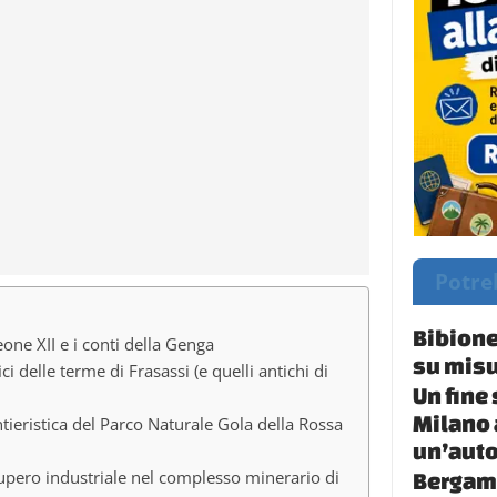
Potre
Bibione
eone XII e i conti della Genga
su misu
ici delle terme di Frasassi (e quelli antichi di
Un fine
Milano 
ntieristica del Parco Naturale Gola della Rossa
un’auto
cupero industriale nel complesso minerario di
Bergamo