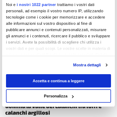
Noi e
i nostri 1022 partner
trattiamo i vostri dati
personali, ad esempio il vostro numero IP, utilizzando
tecnologie come i cookie per memorizzare e accedere
alle informazioni sul vostro dispositivo al fine di
pubblicare annunci e contenuti personalizzati, misurare
gli annunci e i contenuti, ricercare il pubblico e sviluppare
Destinazioni
i servizi. Avete la possibilità di scegliere chi utilizza i
vostri dati e per quali scopi. Le vostre scelte in materia di
privacy sono applicabili solo su questa proprietà digitale
in cui avete effettuato le vostre scelte. È possibile
Mostra dettagli
modificare o revocare il proprio consenso in qualsiasi
momento dalla Dichiarazione sui cookie o facendo clic
sull'icona di attivazione della privacy.
Accetta e continua a leggere
Con il tuo consenso, vorremmo anche:
Personalizza
Lazio, il borgo medievale della Tuscia che
raccogliere informazioni sulla tua posizione
domina la Valle dei Calanchi tra torri e
geografica, con un'approssimazione di qualche
calanchi argillosi
metro,