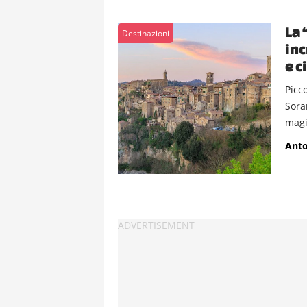
La 
Destinazioni
inc
e c
Picc
Sora
magi
Anto