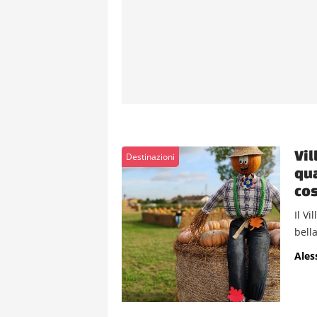
Vil
Destinazioni
qua
cos
Il Vi
bella
Ales