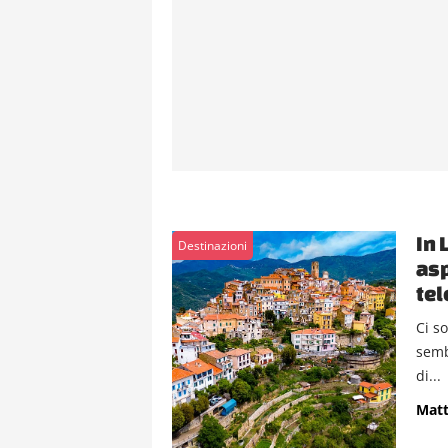
In 
Destinazioni
asp
tel
Ci s
semb
di...
Matt