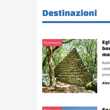
Destinazioni
Egi
Destinazioni
bor
ma 
Radi
cele
piram
Ales
Se 