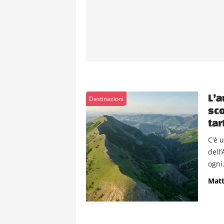
L’a
Destinazioni
sco
tar
C’è 
dell
ogni.
Matt