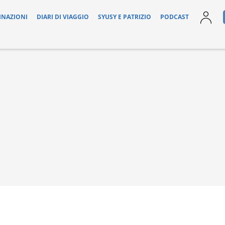
INAZIONI
DIARI DI VIAGGIO
SYUSY E PATRIZIO
PODCAST