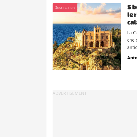
5 b
Destinazioni
le 
ca
La C
che 
antic
Anto