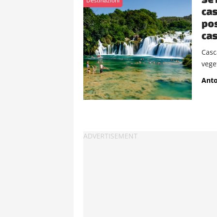
Destinazioni
cas
pos
cas
Casca
veget
Anto