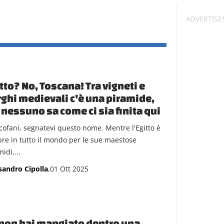
tto? No, Toscana! Tra vigneti e
ghi medievali c’è una piramide,
nessuno sa come ci sia finita qui
cofani, segnatevi questo nome. Mentre l'Egitto è
bre in tutto il mondo per le sue maestose
idi,...
sandro Cipolla
,01 Ott 2025
non hai mangiato dentro una