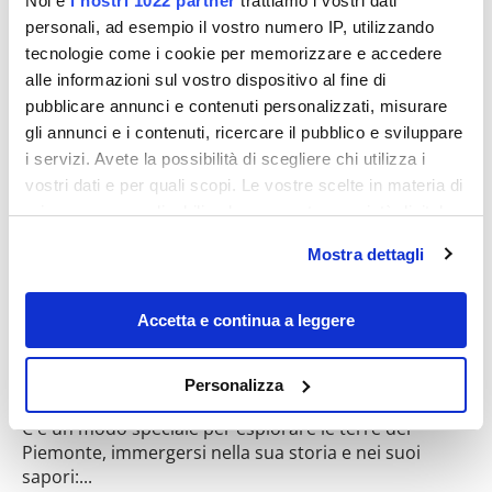
Noi e
i nostri 1022 partner
trattiamo i vostri dati
personali, ad esempio il vostro numero IP, utilizzando
tecnologie come i cookie per memorizzare e accedere
Destinazioni
alle informazioni sul vostro dispositivo al fine di
pubblicare annunci e contenuti personalizzati, misurare
gli annunci e i contenuti, ricercare il pubblico e sviluppare
i servizi. Avete la possibilità di scegliere chi utilizza i
vostri dati e per quali scopi. Le vostre scelte in materia di
privacy sono applicabili solo su questa proprietà digitale
in cui avete effettuato le vostre scelte. È possibile
Mostra dettagli
modificare o revocare il proprio consenso in qualsiasi
momento dalla Dichiarazione sui cookie o facendo clic
sull'icona di attivazione della privacy.
Accetta e continua a leggere
Carrozze anni ’50 e vigneti in festa:
l’autunno in Piemonte si vive sui treni
Con il tuo consenso, vorremmo anche:
Personalizza
storici
raccogliere informazioni sulla tua posizione
C'è un modo speciale per esplorare le terre del
geografica, con un'approssimazione di qualche
Piemonte, immergersi nella sua storia e nei suoi
metro,
sapori:...
Identificare il tuo dispositivo, scansionandolo