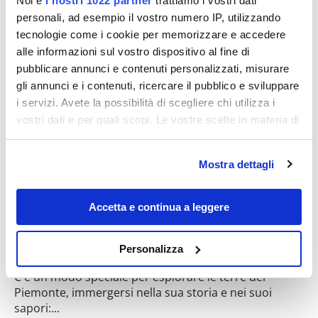
Noi e
i nostri 1022 partner
trattiamo i vostri dati
personali, ad esempio il vostro numero IP, utilizzando
tecnologie come i cookie per memorizzare e accedere
Destinazioni
alle informazioni sul vostro dispositivo al fine di
pubblicare annunci e contenuti personalizzati, misurare
gli annunci e i contenuti, ricercare il pubblico e sviluppare
i servizi. Avete la possibilità di scegliere chi utilizza i
vostri dati e per quali scopi. Le vostre scelte in materia di
privacy sono applicabili solo su questa proprietà digitale
in cui avete effettuato le vostre scelte. È possibile
Mostra dettagli
modificare o revocare il proprio consenso in qualsiasi
momento dalla Dichiarazione sui cookie o facendo clic
sull'icona di attivazione della privacy.
Accetta e continua a leggere
Carrozze anni ’50 e vigneti in festa:
l’autunno in Piemonte si vive sui treni
Con il tuo consenso, vorremmo anche:
Personalizza
storici
raccogliere informazioni sulla tua posizione
C'è un modo speciale per esplorare le terre del
geografica, con un'approssimazione di qualche
Piemonte, immergersi nella sua storia e nei suoi
metro,
sapori:...
Identificare il tuo dispositivo, scansionandolo