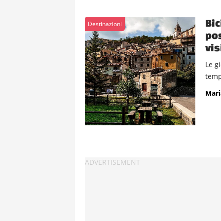
Bic
Destinazioni
pos
vis
Le gi
temp
Mari