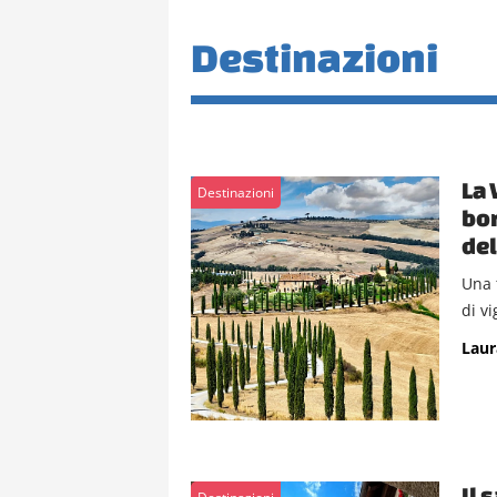
Destinazioni
La 
Destinazioni
bor
del
Una t
di vi
Laur
Il 