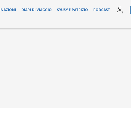
INAZIONI
DIARI DI VIAGGIO
SYUSY E PATRIZIO
PODCAST