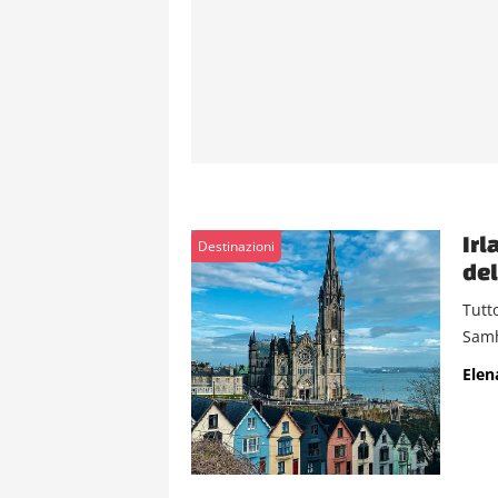
Irl
Destinazioni
de
Tutt
Samha
Elen