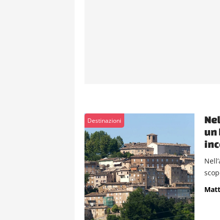
Nel
Destinazioni
un 
inc
Nell
scope
Matt