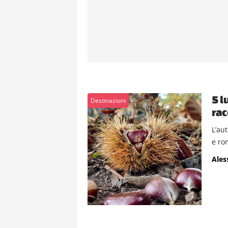
5 l
Destinazioni
rac
L’au
e rom
Ales