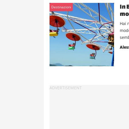
In 
Destinazioni
mon
Hai 
mode
semb
Ales