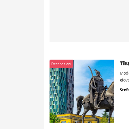
Tir
Destinazioni
Moder
giova
Stef