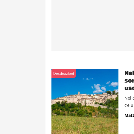
Nel
Destinazioni
sor
usc
Nel 
c’è 
Matt