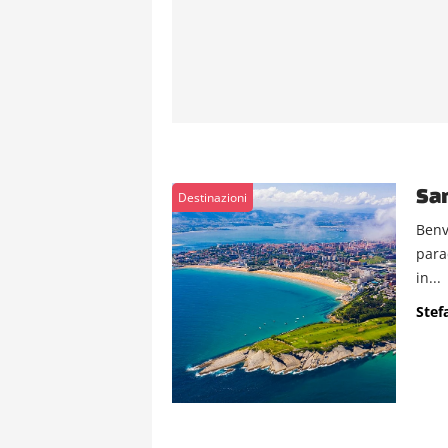
San
Destinazioni
Benv
para
in...
Stef