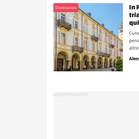
In 
Destinazioni
tri
qui
Cune
pens
altre.
Ales