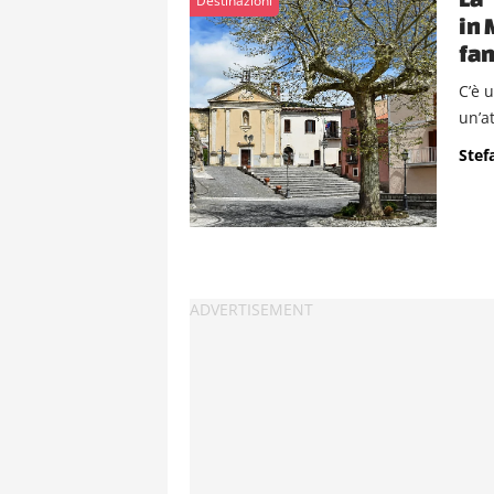
Destinazioni
in 
fan
C’è 
un’at
Stef