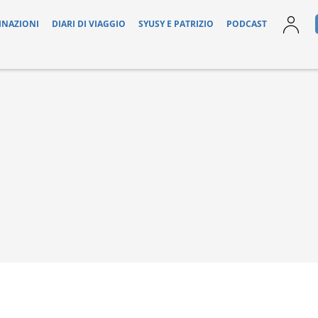
INAZIONI
DIARI DI VIAGGIO
SYUSY E PATRIZIO
PODCAST