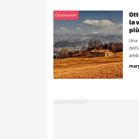
Ott
Destinazioni
la 
più
Una 
dell’
ambi
mar