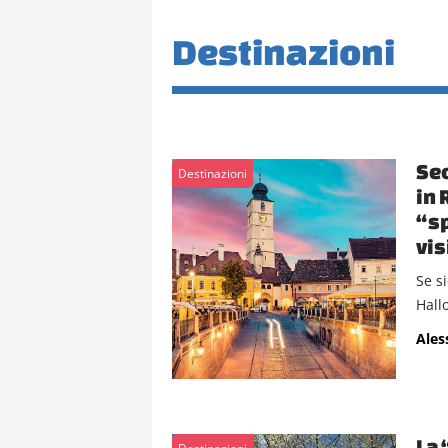
Destinazioni
Sec
Destinazioni
in 
“s
vis
Se s
Hallo
Ales
La 