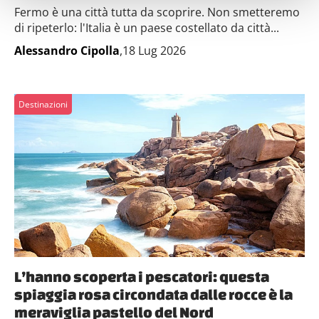
Identificare il tuo dispositivo, scansionandolo
Fermo è una città tutta da scoprire. Non smetteremo
attivamente alla ricerca di caratteristiche specifiche
di ripeterlo: l'Italia è un paese costellato da città...
(impronte digitali).
Alessandro Cipolla
,18 Lug 2026
Approfondisci come vengono elaborati i tuoi dati personali
e imposta le tue preferenze nella
sezione dettagli
. Puoi
modificare o ritirare il tuo consenso in qualsiasi momento
Destinazioni
dalla Dichiarazione sui cookie.
Utilizziamo i cookie per personalizzare contenuti ed
annunci, per fornire funzionalità dei social media e per
analizzare il nostro traffico. Condividiamo inoltre
informazioni sul modo in cui utilizzi il nostro sito con i
nostri partner che si occupano di analisi dei dati web,
pubblicità e social media, i quali potrebbero combinarle
con altre informazioni che hai fornito loro o che hanno
raccolto dal tuo utilizzo dei loro servizi.
L’hanno scoperta i pescatori: questa
spiaggia rosa circondata dalle rocce è la
meraviglia pastello del Nord