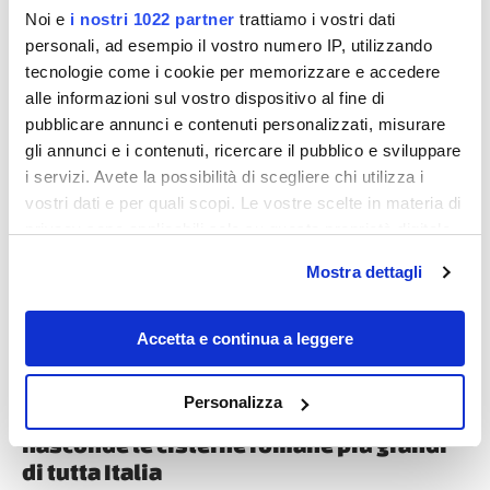
Noi e
i nostri 1022 partner
trattiamo i vostri dati
personali, ad esempio il vostro numero IP, utilizzando
tecnologie come i cookie per memorizzare e accedere
alle informazioni sul vostro dispositivo al fine di
pubblicare annunci e contenuti personalizzati, misurare
gli annunci e i contenuti, ricercare il pubblico e sviluppare
Destinazioni
i servizi. Avete la possibilità di scegliere chi utilizza i
vostri dati e per quali scopi. Le vostre scelte in materia di
privacy sono applicabili solo su questa proprietà digitale
in cui avete effettuato le vostre scelte. È possibile
Mostra dettagli
modificare o revocare il proprio consenso in qualsiasi
momento dalla Dichiarazione sui cookie o facendo clic
sull'icona di attivazione della privacy.
Accetta e continua a leggere
Con il tuo consenso, vorremmo anche:
Personalizza
Nelle Marche c’è una città millenaria che
raccogliere informazioni sulla tua posizione
nasconde le cisterne romane più grandi
geografica, con un'approssimazione di qualche
di tutta Italia
metro,