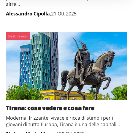
attivamente alla ricerca di caratteristiche specifiche
altre...
(impronte digitali).
Alessandro Cipolla
,21 Ott 2025
Approfondisci come vengono elaborati i tuoi dati personali
e imposta le tue preferenze nella
sezione dettagli
. Puoi
modificare o ritirare il tuo consenso in qualsiasi momento
Destinazioni
dalla Dichiarazione sui cookie.
Utilizziamo i cookie per personalizzare contenuti ed
annunci, per fornire funzionalità dei social media e per
analizzare il nostro traffico. Condividiamo inoltre
informazioni sul modo in cui utilizzi il nostro sito con i
nostri partner che si occupano di analisi dei dati web,
pubblicità e social media, i quali potrebbero combinarle
con altre informazioni che hai fornito loro o che hanno
raccolto dal tuo utilizzo dei loro servizi.
Tirana: cosa vedere e cosa fare
Moderna, frizzante, vivace e ricca di stimoli per i
giovani di tutta Europa, Tirana è una delle capitali...