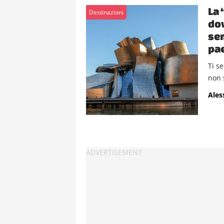
La 
Destinazioni
dov
sem
pa
Ti s
non 
Ales