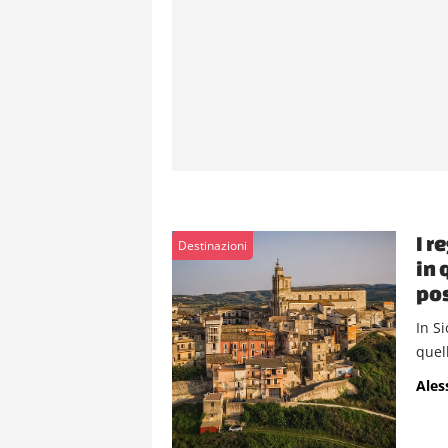
I r
Destinazioni
in 
pos
In Si
quel
Ales