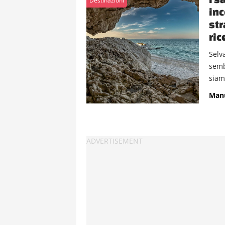
Destinazioni
inc
str
ric
Selv
semb
siam
Manu