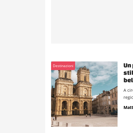
Un 
Destinazioni
sti
bel
A ci
regio
Matt