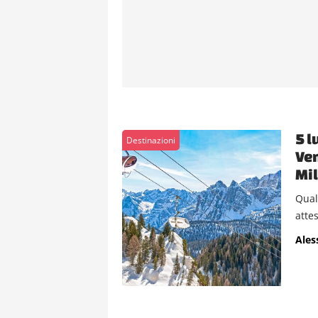
5 l
Destinazioni
Ven
Mil
Quali
atte
Ales