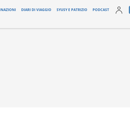
INAZIONI
DIARI DI VIAGGIO
SYUSY E PATRIZIO
PODCAST