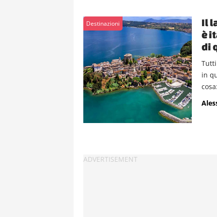
Il 
Destinazioni
è i
di 
Tutt
in q
cosa:
Ales