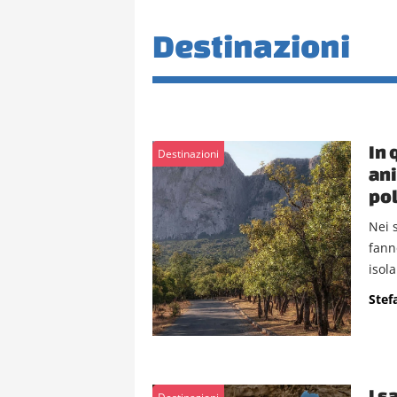
Destinazioni
In 
Destinazioni
ani
pol
Nei 
fann
isola.
Stef
I s