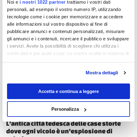
Noi e
i nostri 1022 partner
trattiamo i vostri dati
personali, ad esempio il vostro numero IP, utilizzando
tecnologie come i cookie per memorizzare e accedere
alle informazioni sul vostro dispositivo al fine di
pubblicare annunci e contenuti personalizzati, misurare
gli annunci e i contenuti, ricercare il pubblico e sviluppare
i servizi. Avete la possibilità di scegliere chi utilizza i
Destinazioni
vostri dati e per quali scopi. Le vostre scelte in materia di
privacy sono applicabili solo su questa proprietà digitale
in cui avete effettuato le vostre scelte. È possibile
Mostra dettagli
modificare o revocare il proprio consenso in qualsiasi
momento dalla Dichiarazione sui cookie o facendo clic
sull'icona di attivazione della privacy.
Accetta e continua a leggere
Con il tuo consenso, vorremmo anche:
Personalizza
raccogliere informazioni sulla tua posizione
geografica, con un'approssimazione di qualche
L’antica città tedesca delle case storte
metro,
dove ogni vicolo è un’esplosione di
Identificare il tuo dispositivo, scansionandolo