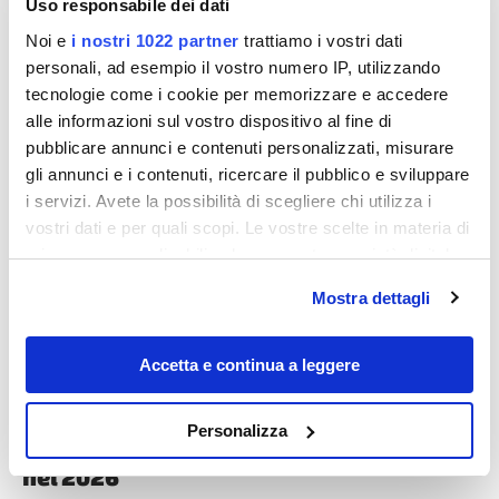
Uso responsabile dei dati
Noi e
i nostri 1022 partner
trattiamo i vostri dati
personali, ad esempio il vostro numero IP, utilizzando
tecnologie come i cookie per memorizzare e accedere
alle informazioni sul vostro dispositivo al fine di
pubblicare annunci e contenuti personalizzati, misurare
Destinazioni
gli annunci e i contenuti, ricercare il pubblico e sviluppare
i servizi. Avete la possibilità di scegliere chi utilizza i
vostri dati e per quali scopi. Le vostre scelte in materia di
privacy sono applicabili solo su questa proprietà digitale
in cui avete effettuato le vostre scelte. È possibile
Mostra dettagli
modificare o revocare il proprio consenso in qualsiasi
momento dalla Dichiarazione sui cookie o facendo clic
sull'icona di attivazione della privacy.
Accetta e continua a leggere
Con il tuo consenso, vorremmo anche:
Il 2025 si sta per chiudere, ma i borghi più
Personalizza
belli di quest’anno puoi visitarli anche
raccogliere informazioni sulla tua posizione
geografica, con un'approssimazione di qualche
nel 2026
metro,