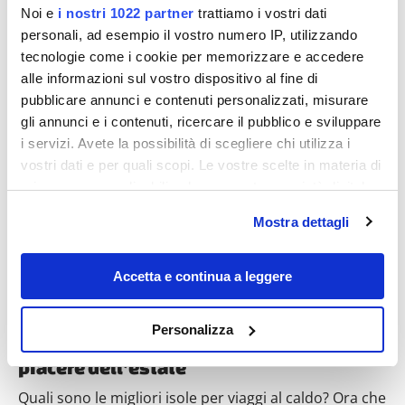
Noi e
i nostri 1022 partner
trattiamo i vostri dati
personali, ad esempio il vostro numero IP, utilizzando
tecnologie come i cookie per memorizzare e accedere
alle informazioni sul vostro dispositivo al fine di
pubblicare annunci e contenuti personalizzati, misurare
Destinazioni
gli annunci e i contenuti, ricercare il pubblico e sviluppare
i servizi. Avete la possibilità di scegliere chi utilizza i
vostri dati e per quali scopi. Le vostre scelte in materia di
privacy sono applicabili solo su questa proprietà digitale
in cui avete effettuato le vostre scelte. È possibile
Mostra dettagli
modificare o revocare il proprio consenso in qualsiasi
momento dalla Dichiarazione sui cookie o facendo clic
sull'icona di attivazione della privacy.
Accetta e continua a leggere
Con il tuo consenso, vorremmo anche:
Voglia di caldo? Ecco le 10 isole più
Personalizza
amate dai viaggiatori dove riscoprire il
raccogliere informazioni sulla tua posizione
geografica, con un'approssimazione di qualche
piacere dell’estate
metro,
Quali sono le migliori isole per viaggi al caldo? Ora che