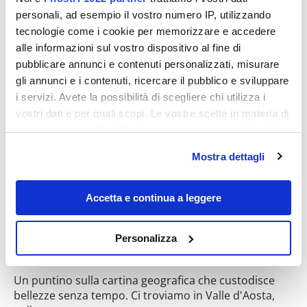
personali, ad esempio il vostro numero IP, utilizzando
tecnologie come i cookie per memorizzare e accedere
alle informazioni sul vostro dispositivo al fine di
Destinazioni
pubblicare annunci e contenuti personalizzati, misurare
gli annunci e i contenuti, ricercare il pubblico e sviluppare
i servizi. Avete la possibilità di scegliere chi utilizza i
vostri dati e per quali scopi. Le vostre scelte in materia di
privacy sono applicabili solo su questa proprietà digitale
in cui avete effettuato le vostre scelte. È possibile
Mostra dettagli
modificare o revocare il proprio consenso in qualsiasi
momento dalla Dichiarazione sui cookie o facendo clic
sull'icona di attivazione della privacy.
Accetta e continua a leggere
La bella addormentata della Valle
Con il tuo consenso, vorremmo anche:
d’Aosta: un fascino senza tempo di rocce
Personalizza
raccogliere informazioni sulla tua posizione
e architetture antiche
geografica, con un'approssimazione di qualche
Un puntino sulla cartina geografica che custodisce
metro,
bellezze senza tempo. Ci troviamo in Valle d'Aosta,
Identificare il tuo dispositivo, scansionandolo