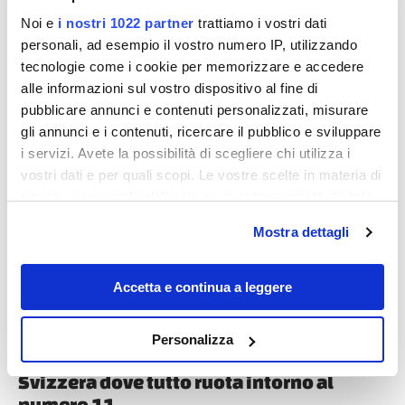
Noi e
i nostri 1022 partner
trattiamo i vostri dati
personali, ad esempio il vostro numero IP, utilizzando
tecnologie come i cookie per memorizzare e accedere
alle informazioni sul vostro dispositivo al fine di
pubblicare annunci e contenuti personalizzati, misurare
gli annunci e i contenuti, ricercare il pubblico e sviluppare
Destinazioni
i servizi. Avete la possibilità di scegliere chi utilizza i
vostri dati e per quali scopi. Le vostre scelte in materia di
privacy sono applicabili solo su questa proprietà digitale
in cui avete effettuato le vostre scelte. È possibile
Mostra dettagli
modificare o revocare il proprio consenso in qualsiasi
momento dalla Dichiarazione sui cookie o facendo clic
sull'icona di attivazione della privacy.
Accetta e continua a leggere
Con il tuo consenso, vorremmo anche:
Personalizza
raccogliere informazioni sulla tua posizione
Soletta, la città barocca più bella della
geografica, con un'approssimazione di qualche
Svizzera dove tutto ruota intorno al
metro,
numero 11